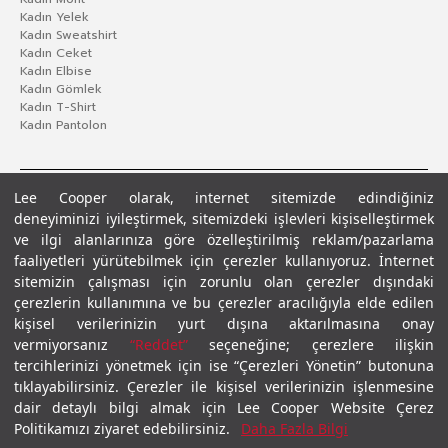
Kadın Yelek
Kadın Sweatshirt
Kadın Ceket
Kadın Elbise
Kadın Gömlek
Kadın T-Shirt
Kadın Pantolon
Lee Cooper olarak, internet sitemizde edindiğiniz
deneyiminizi iyileştirmek, sitemizdeki işlevleri kişiselleştirmek
ve ilgi alanlarınıza göre özelleştirilmiş reklam/pazarlama
faaliyetleri yürütebilmek için çerezler kullanıyoruz. İnternet
sitemizin çalışması için zorunlu olan çerezler dışındaki
çerezlerin kullanımına ve bu çerezler aracılığıyla elde edilen
Gizlilik Politikası
Çerez Politikası
KVKK Aydınlatma Metni
Şartlar ve Koşullar
kişisel verilerinizin yurt dışına aktarılmasına onay
© 2026 Leecooper - Tüm Hakları Saklıdır.
vermiyorsanız
“Reddet”
seçeneğine; çerezlere ilişkin
tercihlerinizi yönetmek için ise “Çerezleri Yönetin” butonuna
tıklayabilirsiniz. Çerezler ile kişisel verilerinizin işlenmesine
dair detaylı bilgi almak için Lee Cooper Website Çerez
Politikamızı ziyaret edebilirsiniz.
Daha Fazla Bilgi