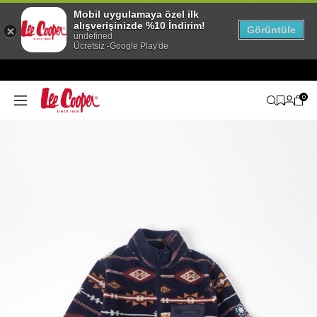
Mobil uygulamaya özel ilk
alışverişinizde %10 İndirim!
Görüntüle
undefined
Ücretsiz -Google Play'de
0