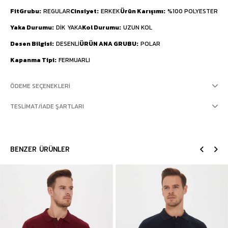
FitGrubu
REGULAR
Cinsiyet
ERKEK
Ürün Karışımı
%100 POLYESTER
Yaka Durumu
DİK YAKA
Kol Durumu
UZUN KOL
Desen Bilgisi
DESENLİ
ÜRÜN ANA GRUBU
POLAR
Kapanma Tipi
FERMUARLI
ÖDEME SEÇENEKLERI
TESLIMAT/İADE ŞARTLARI
BENZER ÜRÜNLER