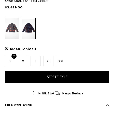
Stok Kodu
(251 LCM 241061)
₺3.499,00
Beden Tablosu
S
M
L
XL
XXL
Kritik Stok
Kargo Bedava
ÜRÜN ÖZELLIKLERI