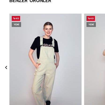
BENZER ÜRÜNLER
%40
%40
YENI
YENI