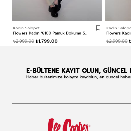
Kadın Salopet
Kadın Salope
Flowers Kadın %100 Pamuk Dokuma Salopet Mint
₺2.999,00
₺1.799,00
₺2.999,00
E-BÜLTENE KAYIT OLUN, GÜNCEL 
Haber bültenimize kolayca kaydolun, en güncel haberle