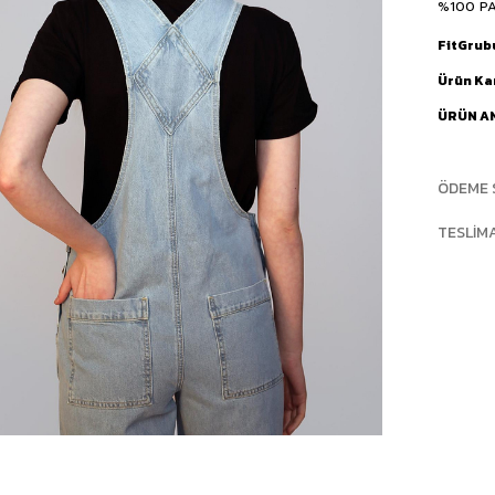
%100 P
FitGrub
Ürün Ka
ÜRÜN A
ÖDEME 
TESLIM