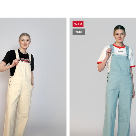
%40
YENI