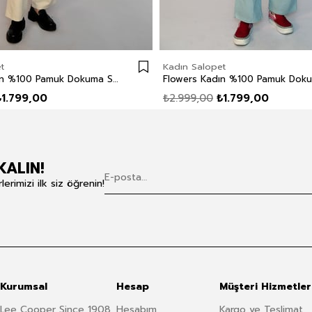
t
Kadın Salopet
Flowers Kadın %100 Pamuk Dokuma Salopet Ekru
₺1.799,00
₺2.999,00
₺1.799,00
KALIN!
rimizi ilk siz öğrenin!
Kurumsal
Hesap
Müşteri Hizmetler
Lee Cooper Since 1908
Hesabım
Kargo ve Teslimat