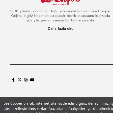
1908 yılında Londra’nın doğu yakasında kurulan Lee Cooper
Orijinal İngiliz Kot markası olarak ikonik statüsünü kurmada
yüz yıla yayılan zengin bir tarihe sahiptir.
Daha fazla oku
Lee Cooper olarak, internet sitemizde edindiğiniz deneyiminizi iyil
göre özelleştirilmiş reklam/pazarlama faaliyetleri yürütebilmek iç
Gizlilik Politikası
Çerez Politikası
KVKK Aydınlatma Metni
Şartlar ve Koşu