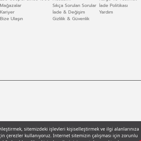
Mağazalar
Sıkça Sorulan Sorular
İade Politikası
Kariyer
İade & Değişim
Yardım
Bize Ulaşın
Gizlilik & Güvenlik
eştirmek, sitemizdeki işlevleri kişiselleştirmek ve ilgi alanlarınıza
in çerezler kullanıyoruz. İnternet sitemizin çalışması için zorunlu
llar
© 2026 Leecooper - Tüm Hakları Saklıdır.