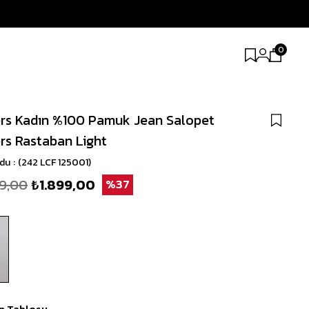
0
rs Kadın %100 Pamuk Jean Salopet
rs Rastaban Light
odu
(242 LCF 125001)
9,00
₺1.899,00
37
n Tablosu