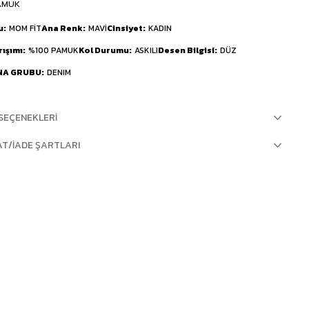
AMUK
u
MOM FİT
Ana Renk
MAVİ
Cinsiyet
KADIN
rışımı
%100 PAMUK
Kol Durumu
ASKILI
Desen Bilgisi
DÜZ
NA GRUBU
DENIM
SEÇENEKLERI
AT/İADE ŞARTLARI