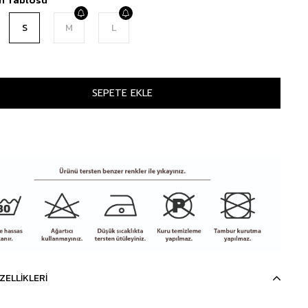
S
M
L
ZELLIKLERI