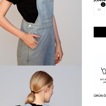
XS
ÜRÜN Ö