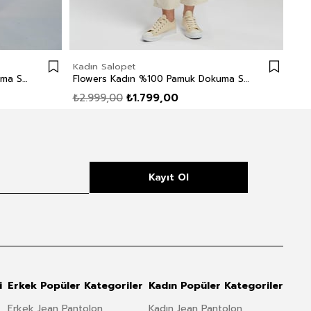
Kadın Salopet
Kad
Flowers Kadın %100 Pamuk Dokuma Salopet Mavi
Flowers Kadın %100 Pamuk Dokuma Salopet Ekru
₺2.999,00
₺1.799,00
₺2.
Kayıt Ol
i
Erkek Popüler Kategoriler
Kadın Popüler Kategoriler
Erkek Jean Pantolon
Kadın Jean Pantolon