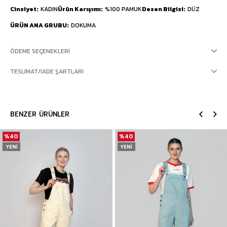
Cinsiyet
KADIN
Ürün Karışımı
%100 PAMUK
Desen Bilgisi
DÜZ
ÜRÜN ANA GRUBU
DOKUMA
ÖDEME SEÇENEKLERI
TESLIMAT/İADE ŞARTLARI
BENZER ÜRÜNLER
%40
%40
YENI
YENI