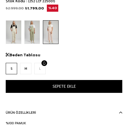
Stok Kodu
(252 LCF 225001)
₺2.999,00
₺1.799,00
40
Beden Tablosu
S
M
L
ÜRÜN ÖZELLIKLERI
%100 PAMUK