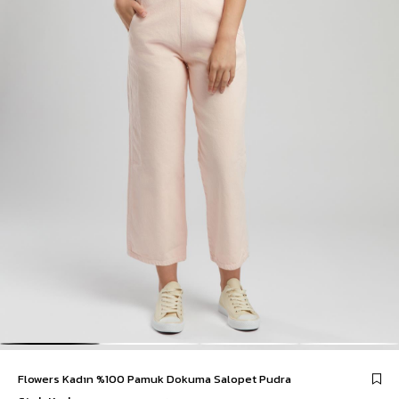
Flowers Kadın %100 Pamuk Dokuma Salopet Pudra