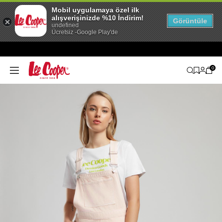
Mobil uygulamaya özel ilk
alışverişinizde %10 İndirim!
Görüntüle
undefined
Ücretsiz -Google Play'de
0