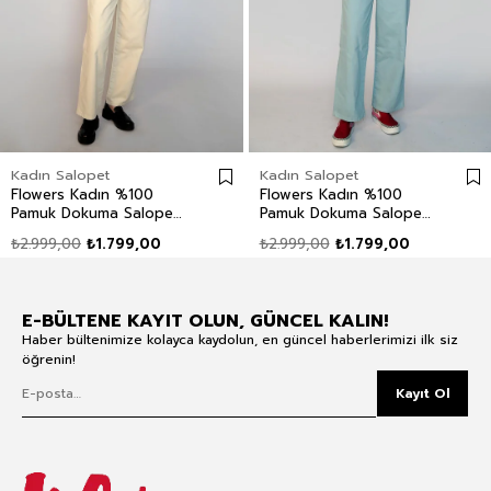
Kadın Salopet
Kadın Salopet
Flowers Kadın %100
Flowers Kadın %100
Pamuk Dokuma Salopet
Pamuk Dokuma Salopet
Ekru
Mavi
₺2.999,00
₺1.799,00
₺2.999,00
₺1.799,00
E-BÜLTENE KAYIT OLUN, GÜNCEL KALIN!
Haber bültenimize kolayca kaydolun, en güncel haberlerimizi ilk siz
öğrenin!
Kayıt Ol