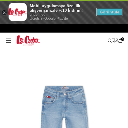
Mobil uygulamaya özel ilk
alışverişinizde %10 İndirim!
Görüntüle
undefined
Ücretsiz -Google Play'de
0