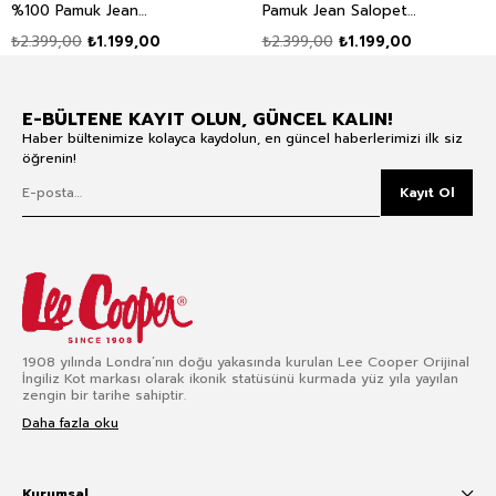
%100 Pamuk Jean
Pamuk Jean Salopet
Salopet Mid Blue
Light
₺2.399,00
₺1.199,00
₺2.399,00
₺1.199,00
E-BÜLTENE KAYIT OLUN, GÜNCEL KALIN!
Haber bültenimize kolayca kaydolun, en güncel haberlerimizi ilk siz
öğrenin!
Kayıt Ol
1908 yılında Londra’nın doğu yakasında kurulan Lee Cooper Orijinal
İngiliz Kot markası olarak ikonik statüsünü kurmada yüz yıla yayılan
zengin bir tarihe sahiptir.
Daha fazla oku
Kurumsal