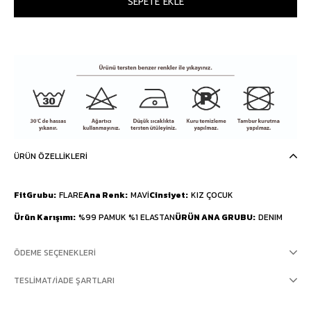
ÜRÜN ÖZELLIKLERI
FitGrubu
FLARE
Ana Renk
MAVİ
Cinsiyet
KIZ ÇOCUK
Ürün Karışımı
%99 PAMUK %1 ELASTAN
ÜRÜN ANA GRUBU
DENIM
ÖDEME SEÇENEKLERI
TESLIMAT/İADE ŞARTLARI