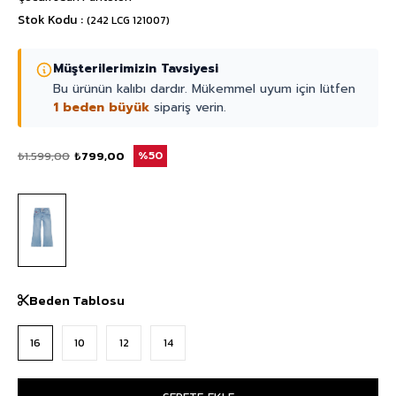
Stok Kodu
(242 LCG 121007)
Müşterilerimizin Tavsiyesi
Bu ürünün kalıbı dardır. Mükemmel uyum için lütfen
1 beden büyük
sipariş verin.
₺1.599,00
₺799,00
50
Beden Tablosu
16
10
12
14