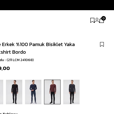
0
 Erkek %100 Pamuk Bisiklet Yaka
shirt Bordo
odu
(211 LCM 241068)
9,00
n Tablosu