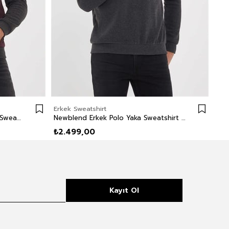
Erkek Sweatshirt
Erk
Newdiagonal Erkek Bisiklet Yaka Sweatshirt Bordo
Newblend Erkek Polo Yaka Sweatshirt Antrasit
₺2.499,00
₺2
Kayıt Ol