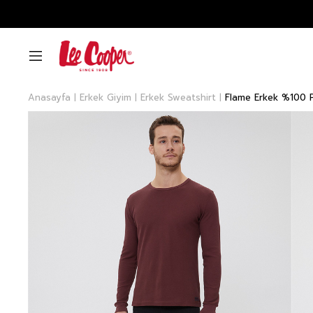
Anasayfa
Erkek Giyim
Erkek Sweatshirt
Flame Erkek %100 P