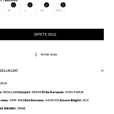
M
L
XL
XXL
Kritik Stok
ZELLIKLERI
AMUK
u
REGULAR
Cinsiyet
ERKEK
Ürün Karışımı
%100 PAMUK
urumu
SIFIR YAKA
Kol Durumu
UZUN KOL
Desen Bilgisi
DÜZ
NA GRUBU
ÖRME