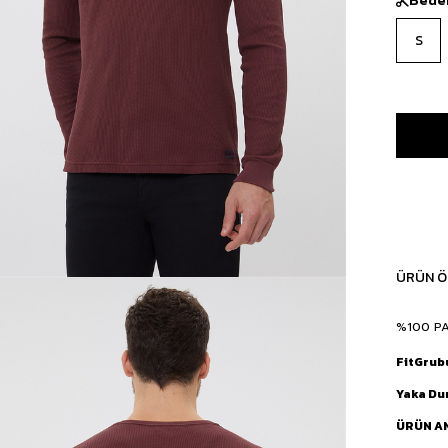
S
ÜRÜN Ö
%100 P
FitGrub
Yaka D
ÜRÜN A