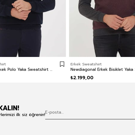
irt
Erkek Sweatshirt
Newblend Erkek Polo Yaka Sweatshirt Lacivert
₺2.199,00
KALIN!
rimizi ilk siz öğrenin!