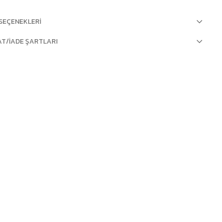
SEÇENEKLERI
AT/İADE ŞARTLARI