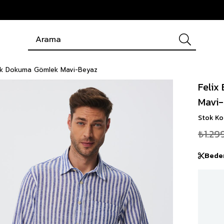
uk Dokuma Gömlek Mavi-Beyaz
Felix
Mavi
Stok K
₺1.29
Bede