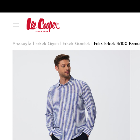
Anasayfa
Erkek Giyim
Erkek Gömlek
Felix Erkek %100 Pam