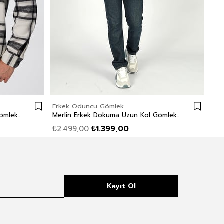
Erkek Oduncu Gömlek
Erk
Argos Erkek Dokuma Uzun Kol Gömlek Siyah-Beyaz Ekose
Merlin Erkek Dokuma Uzun Kol Gömlek Kahve-Oranj
₺2.499,00
₺1.399,00
₺1.
Kayıt Ol