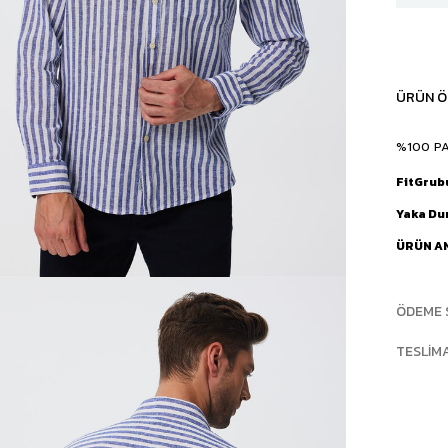
ÜRÜN Ö
%100 P
FitGrub
Yaka D
ÜRÜN A
ÖDEME 
TESLIM