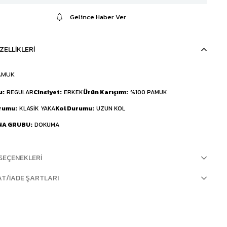
Gelince Haber Ver
ZELLIKLERI
AMUK
u
REGULAR
Cinsiyet
ERKEK
Ürün Karışımı
%100 PAMUK
urumu
KLASİK YAKA
Kol Durumu
UZUN KOL
NA GRUBU
DOKUMA
SEÇENEKLERI
AT/İADE ŞARTLARI