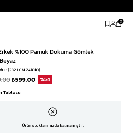
0
 Erkek %100 Pamuk Dokuma Gömlek
-Beyaz
odu
(232 LCM 241010)
9,00
₺599,00
54
n Tablosu
Ürün stoklarımızda kalmamıştır.