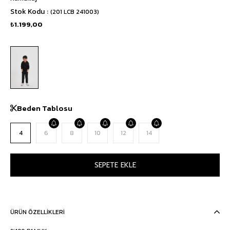
Stok Kodu
(201 LCB 241003)
₺1.199,00
Beden Tablosu
4
6
8
10
12
14
ÜRÜN ÖZELLIKLERI