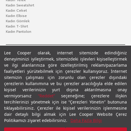
Kadın Yelek
Kadın Sweatshirt
Kadın Ceket
Kadın Elbise
Kadın Gömlek
Kadın T-Shirt
Kadın Pantolon
Lee Cooper olarak, internet sitemizde edindiğiniz
deneyiminizi iyileştirmek, sitemizdeki işlevleri kişiselleştirmek
ve ilgi alanlarınıza göre özelleştirilmiş reklam/pazarlama
faaliyetleri yürütebilmek için çerezler kullanıyoruz. İnternet
sitemizin çalışması için zorunlu olan çerezler dışındaki
çerezlerin kullanımına ve bu çerezler aracılığıyla elde edilen
Gizlilik Politikası
Çerez Politikası
KVKK Aydınlatma Metni
Şartlar ve Koşullar
kişisel verilerinizin yurt dışına aktarılmasına onay
© 2026 Leecooper - Tüm Hakları Saklıdır.
vermiyorsanız
“Reddet”
seçeneğine; çerezlere ilişkin
tercihlerinizi yönetmek için ise “Çerezleri Yönetin” butonuna
tıklayabilirsiniz. Çerezler ile kişisel verilerinizin işlenmesine
dair detaylı bilgi almak için Lee Cooper Website Çerez
Politikamızı ziyaret edebilirsiniz.
Daha Fazla Bilgi