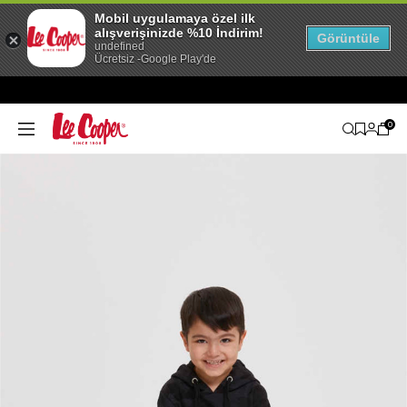
Mobil uygulamaya özel ilk
alışverişinizde %10 İndirim!
Görüntüle
undefined
Ücretsiz -Google Play'de
0