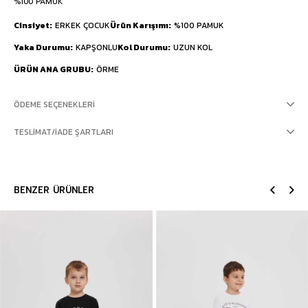
%100 PAMUK
Cinsiyet
ERKEK ÇOCUK
Ürün Karışımı
%100 PAMUK
Yaka Durumu
KAPŞONLU
Kol Durumu
UZUN KOL
ÜRÜN ANA GRUBU
ÖRME
ÖDEME SEÇENEKLERI
TESLIMAT/İADE ŞARTLARI
BENZER ÜRÜNLER