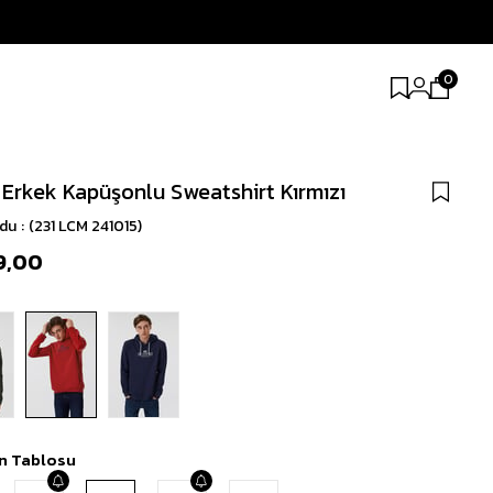
0
 Erkek Kapüşonlu Sweatshirt Kırmızı
odu
(231 LCM 241015)
9,00
n Tablosu