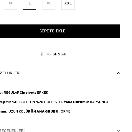
M
L
XL
XXL
Kritik Stok
ZELLIKLERI
u
REGULAR
Cinsiyet
ERKEK
rışımı
%80 COTTON %20 POLYESTER
Yaka Durumu
KAPŞONLU
umu
UZUN KOL
ÜRÜN ANA GRUBU
ÖRME
SEÇENEKLERI