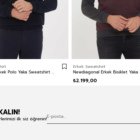
irt
Erkek Sweatshirt
Newblend Erkek Polo Yaka Sweatshirt Lacivert
₺2.199,00
KALIN!
rimizi ilk siz öğrenin!