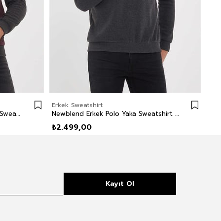
Erkek Sweatshirt
Erk
Newdiagonal Erkek Bisiklet Yaka Sweatshirt Bordo
Newblend Erkek Polo Yaka Sweatshirt Antrasit
₺2.499,00
₺2
Kayıt Ol