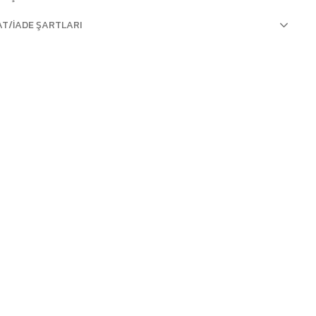
AT/İADE ŞARTLARI