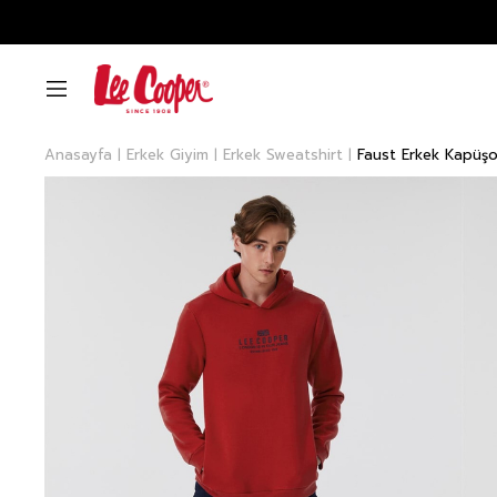
Anasayfa
Erkek Giyim
Erkek Sweatshirt
Faust Erkek Kapüşo