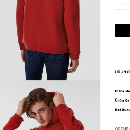
S
ÜRÜN Ö
FitGrub
Ürün Ka
Kol Dur
ÖDEME 