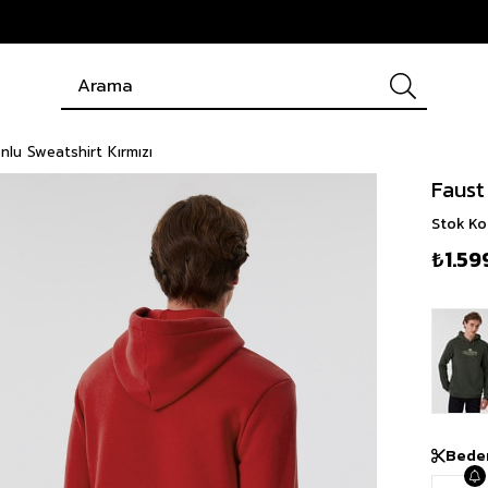
nlu Sweatshirt Kırmızı
Faust
Stok K
₺1.59
Bede