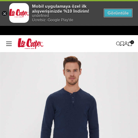
Mobil uygulamaya özel ilk
alışverişinizde %10 İndirim!
Görüntüle
undefined
Ücretsiz -Google Play'de
0