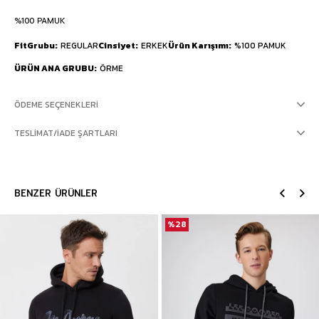
%100 PAMUK
FitGrubu
REGULAR
Cinsiyet
ERKEK
Ürün Karışımı
%100 PAMUK
ÜRÜN ANA GRUBU
ÖRME
ÖDEME SEÇENEKLERI
TESLIMAT/İADE ŞARTLARI
BENZER ÜRÜNLER
%28