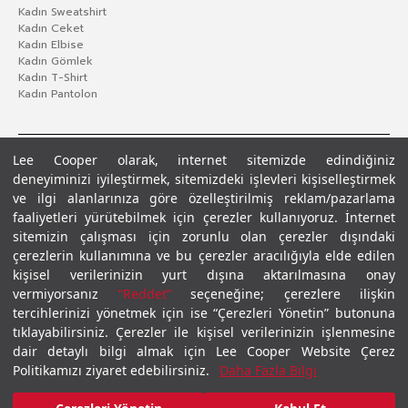
Kadın Sweatshirt
Kadın Ceket
Kadın Elbise
Kadın Gömlek
Kadın T-Shirt
Kadın Pantolon
Lee Cooper olarak, internet sitemizde edindiğiniz
deneyiminizi iyileştirmek, sitemizdeki işlevleri kişiselleştirmek
ve ilgi alanlarınıza göre özelleştirilmiş reklam/pazarlama
faaliyetleri yürütebilmek için çerezler kullanıyoruz. İnternet
sitemizin çalışması için zorunlu olan çerezler dışındaki
çerezlerin kullanımına ve bu çerezler aracılığıyla elde edilen
Gizlilik Politikası
Çerez Politikası
KVKK Aydınlatma Metni
Şartlar ve Koşullar
kişisel verilerinizin yurt dışına aktarılmasına onay
© 2026 Leecooper - Tüm Hakları Saklıdır.
vermiyorsanız
“Reddet”
seçeneğine; çerezlere ilişkin
tercihlerinizi yönetmek için ise “Çerezleri Yönetin” butonuna
tıklayabilirsiniz. Çerezler ile kişisel verilerinizin işlenmesine
dair detaylı bilgi almak için Lee Cooper Website Çerez
Politikamızı ziyaret edebilirsiniz.
Daha Fazla Bilgi