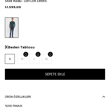
Stok Kodu
(201 LCM 241051)
₺1.599,00
Beden Tablosu
S
M
L
XL
ÜRÜN ÖZELLIKLERI
%100 PAMUK