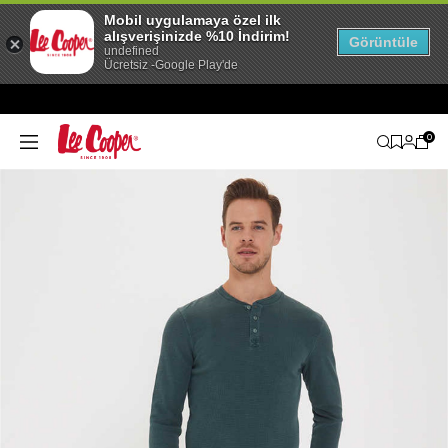
Mobil uygulamaya özel ilk
alışverişinizde %10 İndirim!
Görüntüle
undefined
Ücretsiz -Google Play'de
0