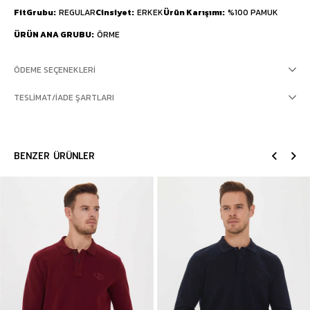
FitGrubu
REGULAR
Cinsiyet
ERKEK
Ürün Karışımı
%100 PAMUK
ÜRÜN ANA GRUBU
ÖRME
ÖDEME SEÇENEKLERI
TESLIMAT/İADE ŞARTLARI
BENZER ÜRÜNLER