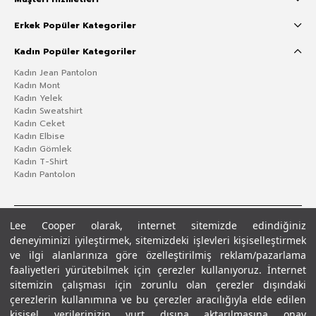
Erkek Popüler Kategoriler
Kadın Popüler Kategoriler
Kadın Jean Pantolon
Kadın Mont
Kadın Yelek
Kadın Sweatshirt
Kadın Ceket
Kadın Elbise
Kadın Gömlek
Kadın T-Shirt
Kadın Pantolon
Lee Cooper olarak, internet sitemizde edindiğiniz
deneyiminizi iyileştirmek, sitemizdeki işlevleri kişiselleştirmek
ve ilgi alanlarınıza göre özelleştirilmiş reklam/pazarlama
faaliyetleri yürütebilmek için çerezler kullanıyoruz. İnternet
sitemizin çalışması için zorunlu olan çerezler dışındaki
çerezlerin kullanımına ve bu çerezler aracılığıyla elde edilen
Gizlilik Politikası
Çerez Politikası
KVKK Aydınlatma Metni
Şartlar ve Koşullar
kişisel verilerinizin yurt dışına aktarılmasına onay