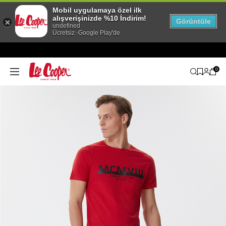
Mobil uygulamaya özel ilk
alışverişinizde %10 İndirim!
Görüntüle
undefined
Ücretsiz -Google Play'de
0