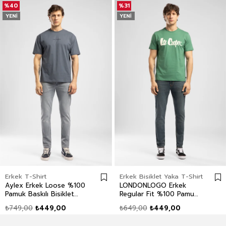
%40
%31
YENI
YENI
Erkek T-Shirt
Erkek Bisiklet Yaka T-Shirt
Aylex Erkek Loose %100
LONDONLOGO Erkek
Pamuk Baskılı Bisiklet
Regular Fit %100 Pamuk
Yaka T-Shirt Mavi
Baskılı Bisiklet Yaka T-
₺749,00
₺449,00
₺649,00
₺449,00
Shirt Yeşil