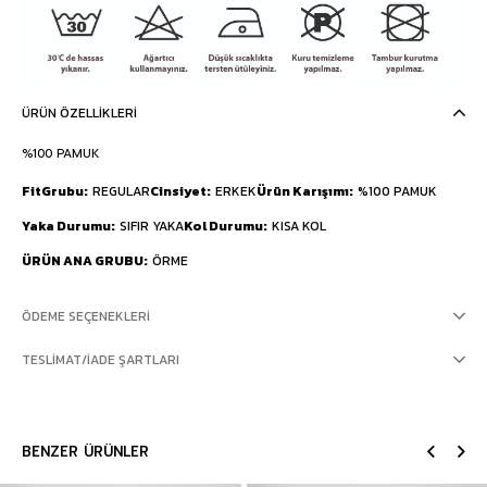
ÜRÜN ÖZELLIKLERI
%100 PAMUK
FitGrubu
REGULAR
Cinsiyet
ERKEK
Ürün Karışımı
%100 PAMUK
Yaka Durumu
SIFIR YAKA
Kol Durumu
KISA KOL
ÜRÜN ANA GRUBU
ÖRME
ÖDEME SEÇENEKLERI
TESLIMAT/İADE ŞARTLARI
BENZER ÜRÜNLER