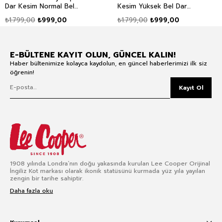
Dar Kesim Normal Bel
Kesim Yüksek Bel Dar
Dar Paça Jean Pantolon
Paça Jean Pantolon Mavi
₺1.799,00
₺999,00
₺1.799,00
₺999,00
Mavi
E-BÜLTENE KAYIT OLUN, GÜNCEL KALIN!
Haber bültenimize kolayca kaydolun, en güncel haberlerimizi ilk siz
öğrenin!
Kayıt Ol
1908 yılında Londra’nın doğu yakasında kurulan Lee Cooper Orijinal
İngiliz Kot markası olarak ikonik statüsünü kurmada yüz yıla yayılan
zengin bir tarihe sahiptir.
Daha fazla oku