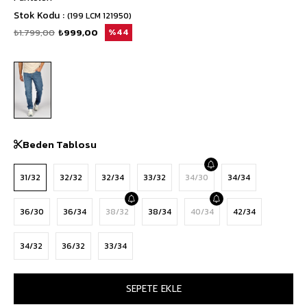
Stok Kodu
(199 LCM 121950)
₺1.799,00
₺999,00
44
Beden Tablosu
31/32
32/32
32/34
33/32
34/30
34/34
36/30
36/34
38/32
38/34
40/34
42/34
34/32
36/32
33/34