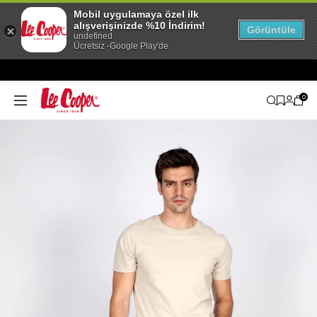
Mobil uygulamaya özel ilk
alışverişinizde %10 İndirim!
Görüntüle
undefined
Ücretsiz -Google Play'de
0