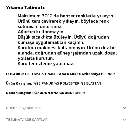
Yıkama Talimatı:
Maksimum 30°C’de benzer renklerle yıkayın.
Ürünü ters çevirerek yıkayın, böylece renk
solmasını önlersiniz.
Ağartıcı kullanmayın.
Düşük sıcaklıkta ütüleyin. Ütüyü doğrudan
kumaşa uygulamaktan kaçının.
Kurutma makinesi kullanmayın. Ürünü düz bir
alanda, doğrudan güneş ışığından uzak, doğal
yollarla kurutun.
Kuru temizleme yapılmaz.
FitGrubu
HIGH RISE STRAIGHT
Ana Renk
MAVİ
Cinsiyet
ERKEK
Ürün Karışımı
%93 PAMUK %5 POLYESTER %2 ELASTAN
Desen Bilgisi
DÜZ
ÜRÜN ANA GRUBU
DENIM
ÖDEME SEÇENEKLERI
TESLIMAT/İADE ŞARTLARI