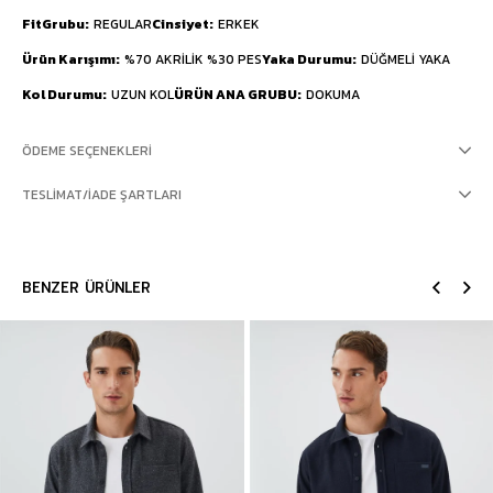
FitGrubu
REGULAR
Cinsiyet
ERKEK
Ürün Karışımı
%70 AKRİLİK %30 PES
Yaka Durumu
DÜĞMELİ YAKA
Kol Durumu
UZUN KOL
ÜRÜN ANA GRUBU
DOKUMA
ÖDEME SEÇENEKLERI
TESLIMAT/İADE ŞARTLARI
BENZER ÜRÜNLER