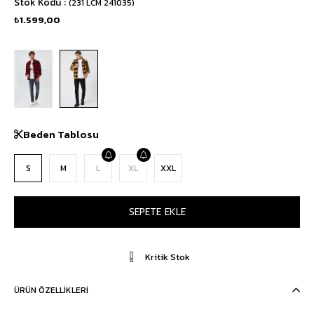
Stok Kodu
(231 LCM 241035)
₺1.599,00
Beden Tablosu
S
M
L
XL
XXL
Kritik Stok
ÜRÜN ÖZELLIKLERI