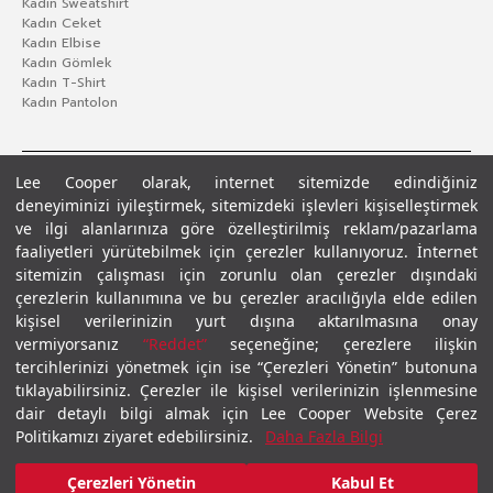
Kadın Sweatshirt
Kadın Ceket
Kadın Elbise
Kadın Gömlek
Kadın T-Shirt
Kadın Pantolon
Lee Cooper olarak, internet sitemizde edindiğiniz
deneyiminizi iyileştirmek, sitemizdeki işlevleri kişiselleştirmek
ve ilgi alanlarınıza göre özelleştirilmiş reklam/pazarlama
faaliyetleri yürütebilmek için çerezler kullanıyoruz. İnternet
sitemizin çalışması için zorunlu olan çerezler dışındaki
çerezlerin kullanımına ve bu çerezler aracılığıyla elde edilen
Gizlilik Politikası
Çerez Politikası
KVKK Aydınlatma Metni
Şartlar ve Koşullar
kişisel verilerinizin yurt dışına aktarılmasına onay
© 2026 Leecooper - Tüm Hakları Saklıdır.
vermiyorsanız
“Reddet”
seçeneğine; çerezlere ilişkin
tercihlerinizi yönetmek için ise “Çerezleri Yönetin” butonuna
tıklayabilirsiniz. Çerezler ile kişisel verilerinizin işlenmesine
dair detaylı bilgi almak için Lee Cooper Website Çerez
Politikamızı ziyaret edebilirsiniz.
Daha Fazla Bilgi
Çerezleri Yönetin
Kabul Et