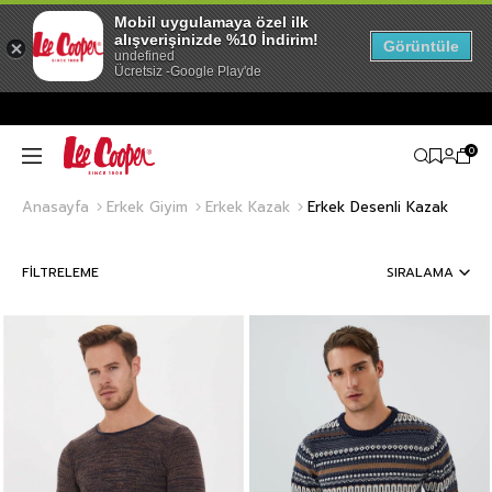
Mobil uygulamaya özel ilk
alışverişinizde %10 İndirim!
Görüntüle
undefined
Ücretsiz -Google Play'de
0
Anasayfa
Erkek Giyim
Erkek Kazak
Erkek Desenli Kazak
FILTRELEME
SIRALAMA