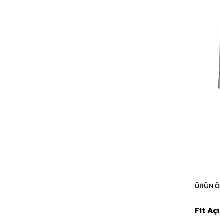
ÜRÜN Ö
Fit Aç