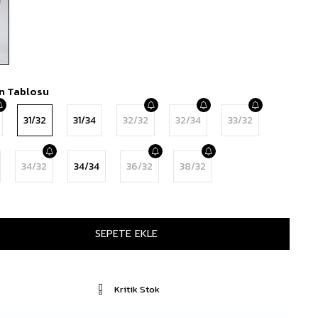
n Tablosu
31/32
31/34
32/32
32/34
33/32
34/32
34/34
36/32
38/32
Kritik Stok