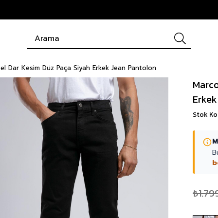
el Dar Kesim Düz Paça Siyah Erkek Jean Pantolon
Marco
Erkek
Stok K
M
B
b
₺1.79