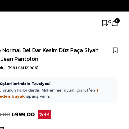
0
 Normal Bel Dar Kesim Düz Paça Siyah
 Jean Pantolon
odu
(199 LCM 121986)
üşterilerimizin Tavsiyesi
u ürünün kalıbı dardır. Mükemmel uyum için lütfen
1
eden büyük
sipariş verin.
9,00
₺999,00
44