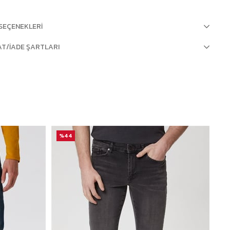
SEÇENEKLERI
AT/İADE ŞARTLARI
%44
%