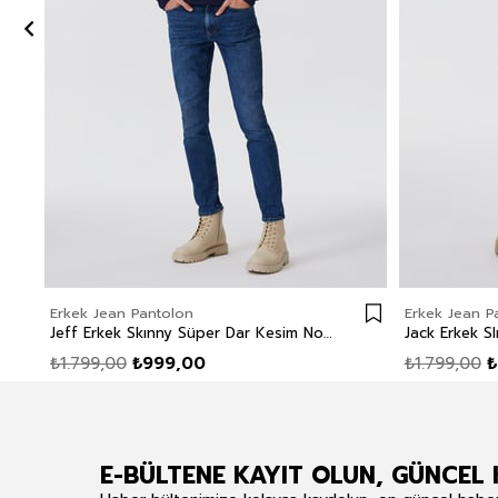
Erkek Jean Pantolon
Erkek Jean P
Jeff Erkek Skınny Süper Dar Kesim Normal Bel Dar Paça Jean Pantolon Mavi
₺1.799,00
₺999,00
₺1.799,00
₺
E-BÜLTENE KAYIT OLUN, GÜNCEL 