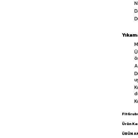
N
D
D
Yıkama
M
Ü
ö
A
D
u
K
d
K
FitGrub
Ürün Ka
ÜRÜN A