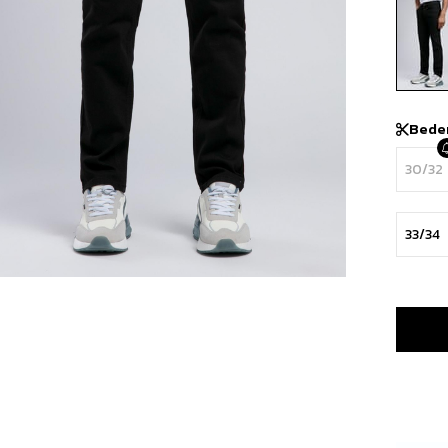
Bede
30/32
33/34