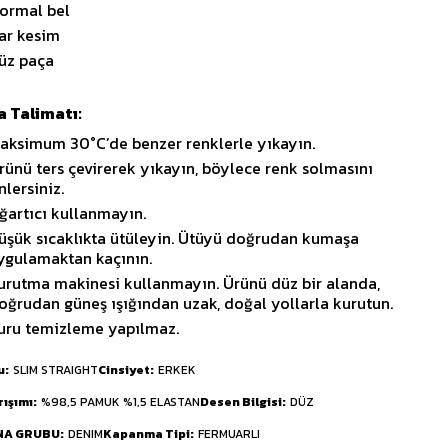
ormal bel
ar kesim
üz paça
 Talimatı:
aksimum 30°C’de benzer renklerle yıkayın.
rünü ters çevirerek yıkayın, böylece renk solmasını
nlersiniz.
ğartıcı kullanmayın.
üşük sıcaklıkta ütüleyin. Ütüyü doğrudan kumaşa
ygulamaktan kaçının.
urutma makinesi kullanmayın. Ürünü düz bir alanda,
oğrudan güneş ışığından uzak, doğal yollarla kurutun.
uru temizleme yapılmaz.
u
SLIM STRAIGHT
Cinsiyet
ERKEK
rışımı
%98,5 PAMUK %1,5 ELASTAN
Desen Bilgisi
DÜZ
NA GRUBU
DENIM
Kapanma Tipi
FERMUARLI