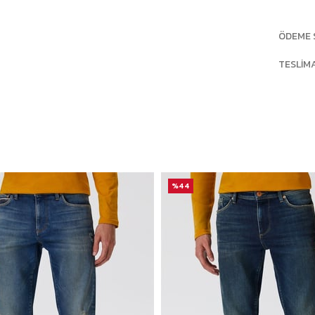
ÖDEME 
TESLIM
%44