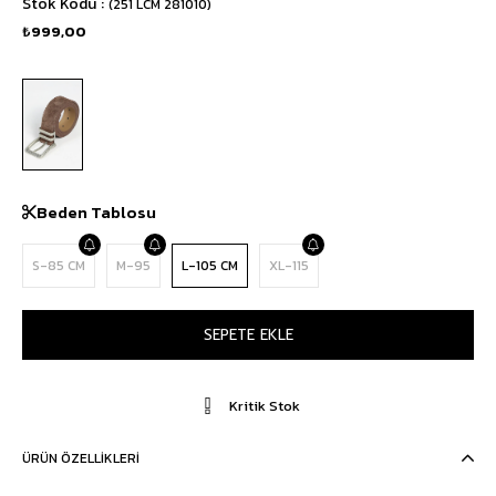
Stok Kodu
(251 LCM 281010)
₺999,00
Beden Tablosu
S-85 CM
M-95
L-105 CM
XL-115
Kritik Stok
ÜRÜN ÖZELLIKLERI