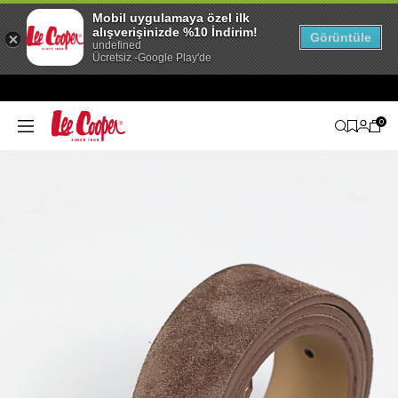
Mobil uygulamaya özel ilk
alışverişinizde %10 İndirim!
Görüntüle
undefined
Ücretsiz -Google Play'de
0