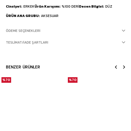
Cinsiyet
ERKEK
Ürün Karışımı
%100 DERİ
Desen Bilgisi
DÜZ
ÜRÜN ANA GRUBU
AKSESUAR
ÖDEME SEÇENEKLERI
TESLIMAT/İADE ŞARTLARI
BENZER ÜRÜNLER
%70
%70