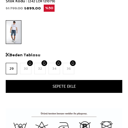
Stok Kodu
(242 LCM 121079)
₺1.799,00
₺899,00
50
Beden Tablosu
29
30
32
34
36