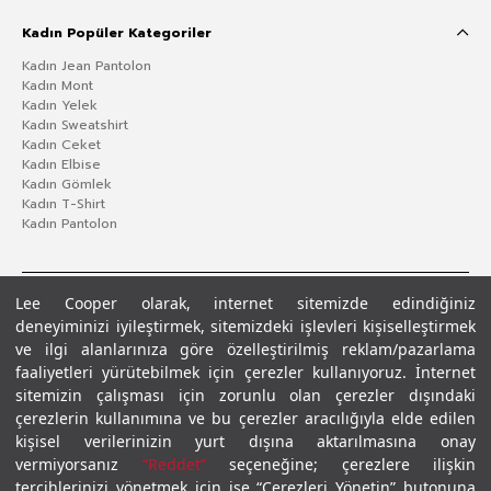
Kadın Popüler Kategoriler
Kadın Jean Pantolon
Kadın Mont
Kadın Yelek
Kadın Sweatshirt
Kadın Ceket
Kadın Elbise
Kadın Gömlek
Kadın T-Shirt
Kadın Pantolon
Lee Cooper olarak, internet sitemizde edindiğiniz
deneyiminizi iyileştirmek, sitemizdeki işlevleri kişiselleştirmek
ve ilgi alanlarınıza göre özelleştirilmiş reklam/pazarlama
faaliyetleri yürütebilmek için çerezler kullanıyoruz. İnternet
sitemizin çalışması için zorunlu olan çerezler dışındaki
çerezlerin kullanımına ve bu çerezler aracılığıyla elde edilen
Gizlilik Politikası
Çerez Politikası
KVKK Aydınlatma Metni
Şartlar ve Koşullar
kişisel verilerinizin yurt dışına aktarılmasına onay
© 2026 Leecooper - Tüm Hakları Saklıdır.
vermiyorsanız
“Reddet”
seçeneğine; çerezlere ilişkin
tercihlerinizi yönetmek için ise “Çerezleri Yönetin” butonuna