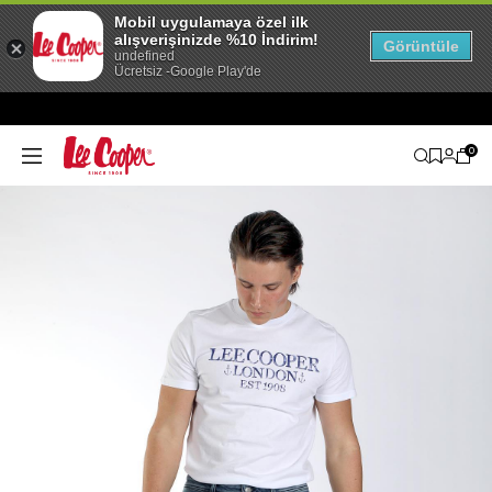
Mobil uygulamaya özel ilk
alışverişinizde %10 İndirim!
Görüntüle
undefined
Ücretsiz -Google Play'de
0