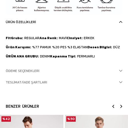
ÜRÜN ÖZELLIKLERI
FitGrubu
REGULAR
Ana Renk
MAVİ
Cinsiyet
ERKEK
Ürün Karışımı
%77 PAMUK %20 PES %3 ELASTAN
Desen Bilgisi
DÜZ
ÜRÜN ANA GRUBU
DENIM
Kapanma Tipi
FERMUARLI
ÖDEME SEÇENEKLERI
TESLIMAT/İADE ŞARTLARI
BENZER ÜRÜNLER
%42
%50