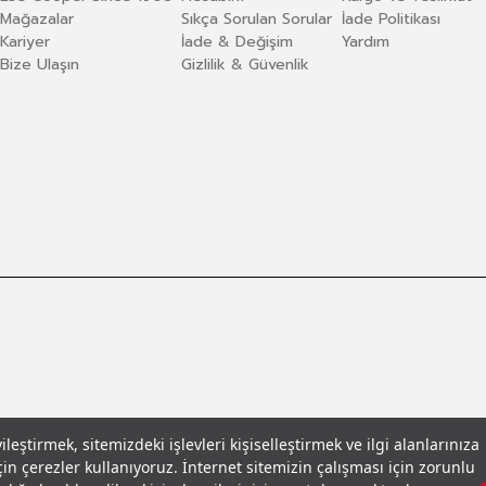
Mağazalar
Sıkça Sorulan Sorular
İade Politikası
Kariyer
İade & Değişim
Yardım
Bize Ulaşın
Gizlilik & Güvenlik
eştirmek, sitemizdeki işlevleri kişiselleştirmek ve ilgi alanlarınıza
in çerezler kullanıyoruz. İnternet sitemizin çalışması için zorunlu
llar
© 2026 Leecooper - Tüm Hakları Saklıdır.