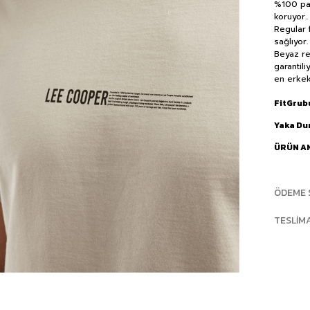
%100 pam
koruyor.
Regular 
sağlıyor
Beyaz re
garantili
en erkek
FitGrub
Yaka D
ÜRÜN A
ÖDEME 
TESLIM