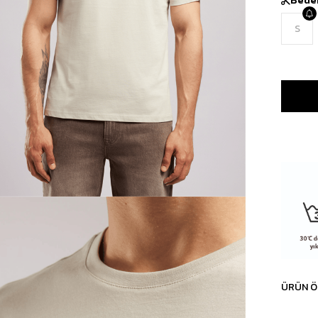
S
ÜRÜN Ö