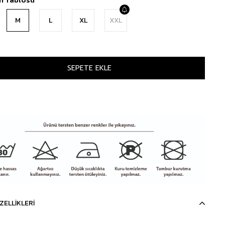
M
L
XL
XXL
ZELLIKLERI