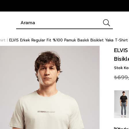
hirt
ELVIS Erkek Regular Fit %100 Pamuk Baskılı Bisiklet Yaka T-Shir
ELVIS
Bisik
Stok K
₺699
Bede