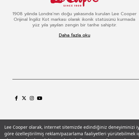
1908 yılında Londra’nın doğu yakasında kurulan Lee Cooper
Orijinal İngiliz Kot markası olarak ikonik statüsünü kurmada
yüz yıla yayılan zengin bir tarihe sahiptir.
Daha fazla oku
Lee Cooper olarak, internet sitemizde edindiğiniz deneyiminizi iyil
göre özelleştirilmiş reklam/pazarlama faaliyetleri yürütebilmek iç
Gizlilik Politikası
Çerez Politikası
KVKK Aydınlatma Metni
Şartlar ve Koşu