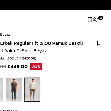
0
t Beyaz
 Erkek Regular Fit %100 Pamuk Baskılı
let Yaka T-Shirt Beyaz
odu
(262 LCM 242006)
,00
₺449,00
36
n Tablosu