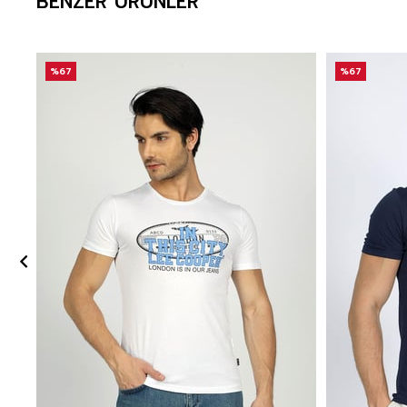
BENZER ÜRÜNLER
%67
%67