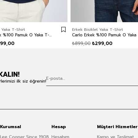
t Yaka T-Shirt
Erkek Bisiklet Yaka T-Shirt
Divided Erkek %100 Pamuk O Yaka T-Shirt Lacivert
99,00
₺899,00
₺299,00
KALIN!
rimizi ilk siz öğrenin!
Kurumsal
Hesap
Müşteri Hizmetler
Lee Cooper Since 1908
Hesabım
Kargo ve Teslimat