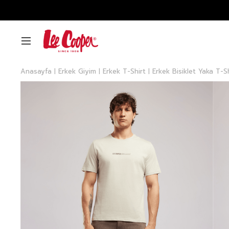
Anasayfa
Erkek Giyim
Erkek T-Shirt
Erkek Bisiklet Yaka T-S