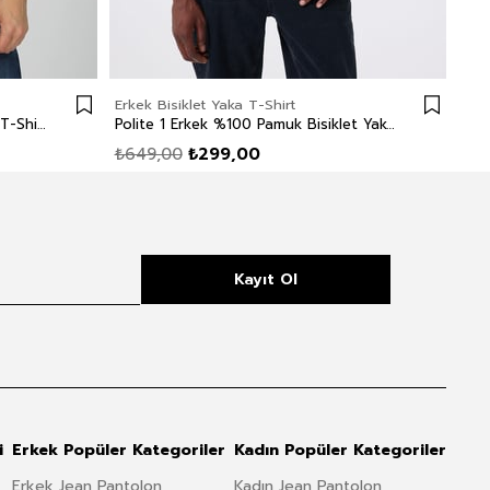
Erkek Bisiklet Yaka T-Shirt
Erke
Carlo Erkek %100 Pamuk O Yaka T-Shirt Beyaz
Polite 1 Erkek %100 Pamuk Bisiklet Yaka T-Shirt Gül Kurusu
₺649,00
₺299,00
₺8
Kayıt Ol
i
Erkek Popüler Kategoriler
Kadın Popüler Kategoriler
Erkek Jean Pantolon
Kadın Jean Pantolon