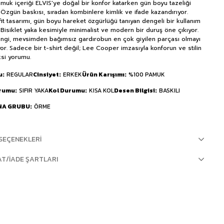
uk içeriği ELVIS'ye doğal bir konfor katarken gün boyu tazeliği
. Özgün baskısı, sıradan kombinlere kimlik ve ifade kazandırıyor.
fit tasarımı, gün boyu hareket özgürlüğü tanıyan dengeli bir kullanım
. Bisiklet yaka kesimiyle minimalist ve modern bir duruş öne çıkıyor.
ngi, mevsimden bağımsız gardırobun en çok giyilen parçası olmayı
yor. Sadece bir t-shirt değil; Lee Cooper imzasıyla konforun ve stilin
si yorumu.
u
REGULAR
Cinsiyet
ERKEK
Ürün Karışımı
%100 PAMUK
urumu
SIFIR YAKA
Kol Durumu
KISA KOL
Desen Bilgisi
BASKILI
NA GRUBU
ÖRME
SEÇENEKLERI
AT/İADE ŞARTLARI