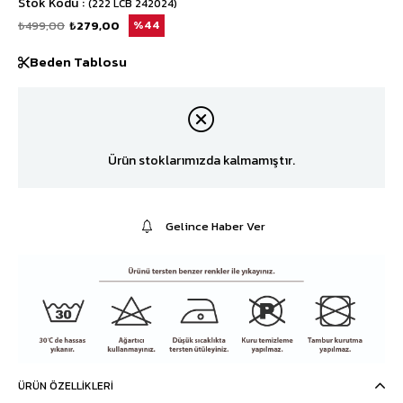
Stok Kodu
(222 LCB 242024)
₺499,00
₺279,00
44
Beden Tablosu
Ürün stoklarımızda kalmamıştır.
Gelince Haber Ver
ÜRÜN ÖZELLIKLERI