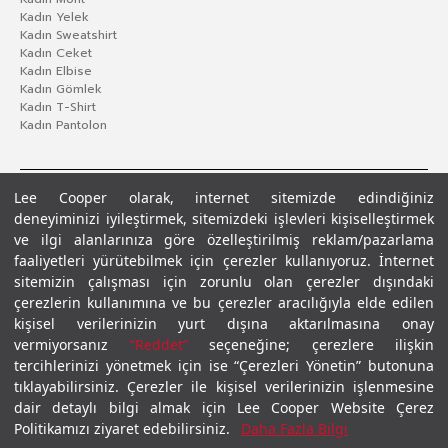
Kadın Yelek
Kadın Sweatshirt
Kadın Ceket
Kadın Elbise
Kadın Gömlek
Kadın T-Shirt
Kadın Pantolon
Lee Cooper olarak, internet sitemizde edindiğiniz
deneyiminizi iyileştirmek, sitemizdeki işlevleri kişiselleştirmek
ve ilgi alanlarınıza göre özelleştirilmiş reklam/pazarlama
faaliyetleri yürütebilmek için çerezler kullanıyoruz. İnternet
sitemizin çalışması için zorunlu olan çerezler dışındaki
çerezlerin kullanımına ve bu çerezler aracılığıyla elde edilen
Gizlilik Politikası
Çerez Politikası
KVKK Aydınlatma Metni
Şartlar ve Koşullar
kişisel verilerinizin yurt dışına aktarılmasına onay
© 2026 Leecooper - Tüm Hakları Saklıdır.
vermiyorsanız
“Reddet”
seçeneğine; çerezlere ilişkin
tercihlerinizi yönetmek için ise “Çerezleri Yönetin” butonuna
tıklayabilirsiniz. Çerezler ile kişisel verilerinizin işlenmesine
dair detaylı bilgi almak için Lee Cooper Website Çerez
Politikamızı ziyaret edebilirsiniz.
Daha Fazla Bilgi