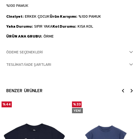
%100 PAMUK
Cinsiyet
ERKEK ÇOCUK
Ürün Karışımı
%100 PAMUK
Yaka Durumu
SIFIR YAKA
Kol Durumu
KISA KOL
ÜRÜN ANA GRUBU
ÖRME
ÖDEME SEÇENEKLERI
TESLIMAT/İADE ŞARTLARI
BENZER ÜRÜNLER
%44
%33
YENI