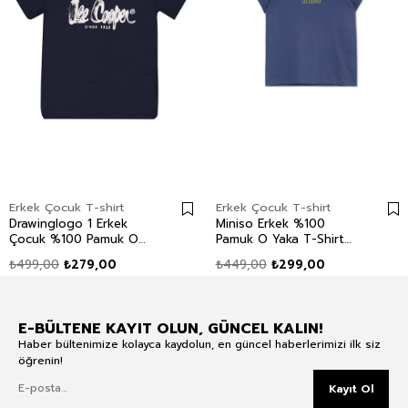
Erkek Çocuk T-shirt
Erkek Çocuk T-shirt
Drawinglogo 1 Erkek
Miniso Erkek %100
Çocuk %100 Pamuk O
Pamuk O Yaka T-Shirt
Yaka T-Shirt Lacivert
Lacivert
₺499,00
₺279,00
₺449,00
₺299,00
E-BÜLTENE KAYIT OLUN, GÜNCEL KALIN!
Haber bültenimize kolayca kaydolun, en güncel haberlerimizi ilk siz
öğrenin!
Kayıt Ol