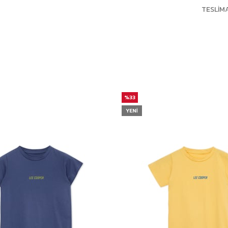
TESLIM
%33
YENI