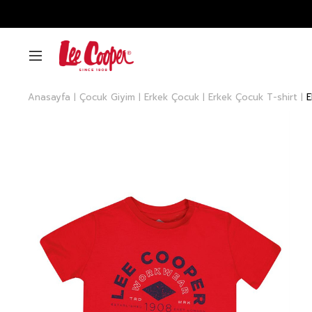
Anasayfa
Çocuk Giyim
Erkek Çocuk
Erkek Çocuk T-shirt
E