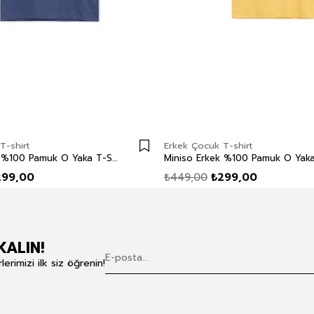
T-shirt
Erkek Çocuk T-shirt
Miniso Erkek %100 Pamuk O Yaka T-Shirt Lacivert
299,00
₺449,00
₺299,00
KALIN!
rimizi ilk siz öğrenin!