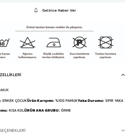
Gelince Haber Ver
ZELLIKLERI
AMUK
ERKEK ÇOCUK
Ürün Karışımı
%100 PAMUK
Yaka Durumu
SIFIR YAKA
umu
KISA KOL
ÜRÜN ANA GRUBU
ÖRME
SEÇENEKLERI