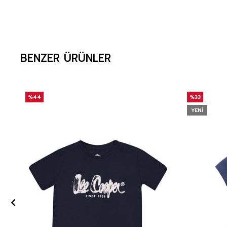
BENZER ÜRÜNLER
%44
%33
YENI