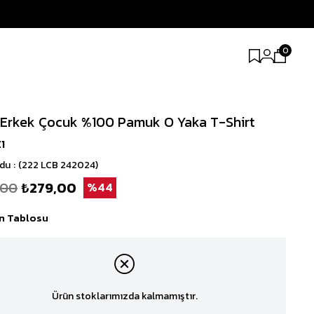
0
 Erkek Çocuk %100 Pamuk O Yaka T-Shirt
ı
odu
(222 LCB 242024)
,00
₺279,00
44
n Tablosu
Ürün stoklarımızda kalmamıştır.