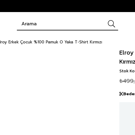
lroy Erkek Çocuk %100 Pamuk O Yaka T-Shirt Kırmızı
Elroy
Kırmız
Stok K
₺499
Bede