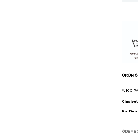
ÜRÜN Ö
%100 P
Cinsiyet
Kol Dur
ÖDEME 