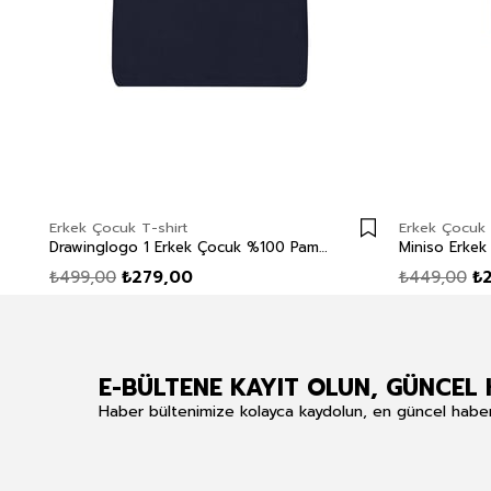
Erkek Çocuk T-shirt
Erkek Çocuk 
Drawinglogo 1 Erkek Çocuk %100 Pamuk O Yaka T-Shirt Lacivert
₺499,00
₺279,00
₺449,00
₺
E-BÜLTENE KAYIT OLUN, GÜNCEL 
Haber bültenimize kolayca kaydolun, en güncel haberle