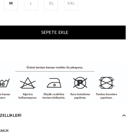
M
L
XL
XXL
ZELLIKLERI
AMUK