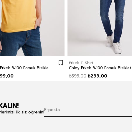
Erkek T-Shirt
Londonlogo Erkek %100 Pamuk Bisiklet Yaka T-Shirt Sarı
99,00
₺599,00
₺299,00
KALIN!
rimizi ilk siz öğrenin!