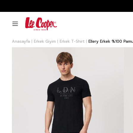
Anasayfa
Erkek Giyim
Erkek T-Shirt
Ellery Erkek %100 Pamu