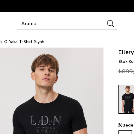
k O Yaka T-Shirt Siyah
Eller
Stok K
₺899
Bede