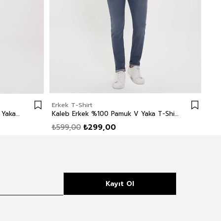
Erkek T-Shirt
Erk
Caley Erkek %100 Pamuk Bisiklet Yaka T-Shirt Lacivert Çizgili
Kaleb Erkek %100 Pamuk V Yaka T-Shirt Lacivert
₺599,00
₺299,00
₺5
Kayıt Ol