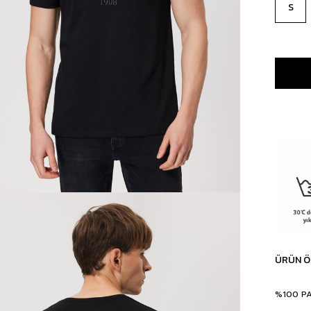
S
ÜRÜN Ö
%100 P