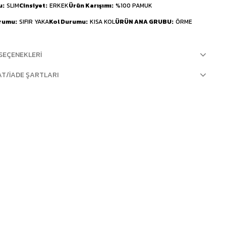
u
SLIM
Cinsiyet
ERKEK
Ürün Karışımı
%100 PAMUK
urumu
SIFIR YAKA
Kol Durumu
KISA KOL
ÜRÜN ANA GRUBU
ÖRME
SEÇENEKLERI
AT/İADE ŞARTLARI