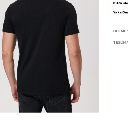
FitGrub
Yaka D
ÖDEME 
TESLIM