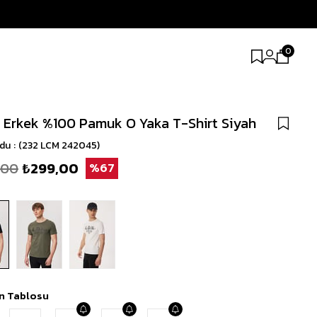
0
y Erkek %100 Pamuk O Yaka T-Shirt Siyah
odu
(232 LCM 242045)
,00
₺299,00
67
n Tablosu