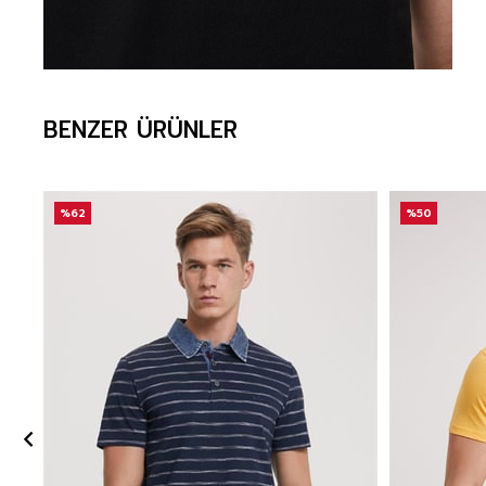
BENZER ÜRÜNLER
%62
%50