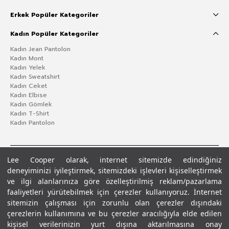
Erkek Popüler Kategoriler
Kadın Popüler Kategoriler
Kadın Jean Pantolon
Kadın Mont
Kadın Yelek
Kadın Sweatshirt
Kadın Ceket
Kadın Elbise
Kadın Gömlek
Kadın T-Shirt
Kadın Pantolon
Lee Cooper olarak, internet sitemizde edindiğiniz
deneyiminizi iyileştirmek, sitemizdeki işlevleri kişiselleştirmek
ve ilgi alanlarınıza göre özelleştirilmiş reklam/pazarlama
faaliyetleri yürütebilmek için çerezler kullanıyoruz. İnternet
sitemizin çalışması için zorunlu olan çerezler dışındaki
çerezlerin kullanımına ve bu çerezler aracılığıyla elde edilen
Gizlilik Politikası
Çerez Politikası
KVKK Aydınlatma Metni
Şartlar ve Koşullar
kişisel verilerinizin yurt dışına aktarılmasına onay
© 2026 Leecooper - Tüm Hakları Saklıdır.