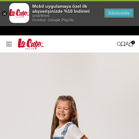
Mobil uygulamaya özel ilk
alışverişinizde %10 İndirim!
Görüntüle
undefined
Ücretsiz -Google Play'de
0