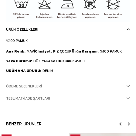
ÜRÜN ÖZELLIKLERI
%100 PAMUK
Ana Renk
MAVİ
Cinsiyet
KIZ ÇOCUK
Ürün Karışımı
%100 PAMUK
Yaka Durumu
DÜZ YAKA
Kol Durumu
ASKILI
ÜRÜN ANA GRUBU
DENIM
ÖDEME SEÇENEKLERI
TESLIMAT/İADE ŞARTLARI
BENZER ÜRÜNLER