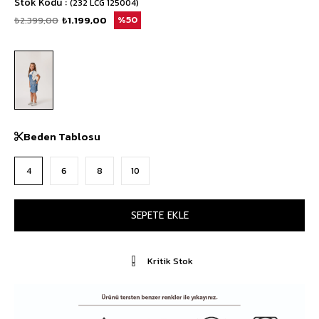
Stok Kodu
(232 LCG 125004)
₺2.399,00
₺1.199,00
50
Beden Tablosu
4
6
8
10
Kritik Stok