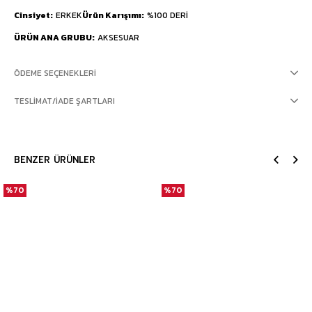
Cinsiyet
ERKEK
Ürün Karışımı
%100 DERİ
ÜRÜN ANA GRUBU
AKSESUAR
ÖDEME SEÇENEKLERI
TESLIMAT/İADE ŞARTLARI
BENZER ÜRÜNLER
%70
%70