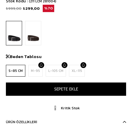
Stok Kodu
(211 LCM 281004)
₺999,00
₺299,00
70
Beden Tablosu
S-85 CM
M-95
L-105 CM
XL-115
Kritik Stok
ÜRÜN ÖZELLIKLERI