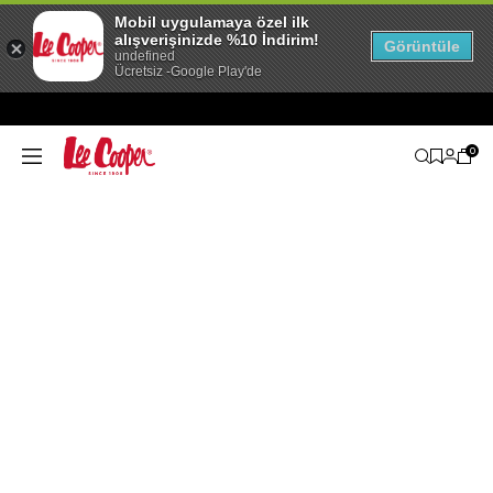
Mobil uygulamaya özel ilk
alışverişinizde %10 İndirim!
Görüntüle
undefined
Ücretsiz -Google Play'de
0