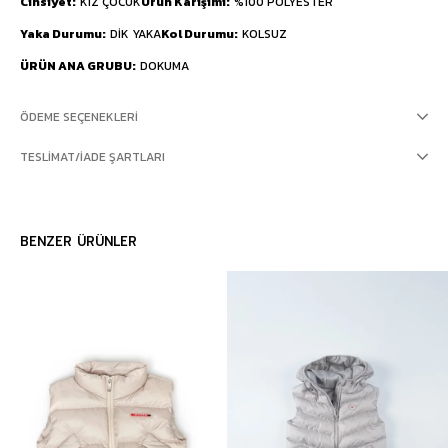
Cinsiyet
KIZ ÇOCUK
Ürün Karışımı
%100 POLYESTER
Yaka Durumu
DİK YAKA
Kol Durumu
KOLSUZ
ÜRÜN ANA GRUBU
DOKUMA
ÖDEME SEÇENEKLERI
TESLIMAT/İADE ŞARTLARI
BENZER ÜRÜNLER