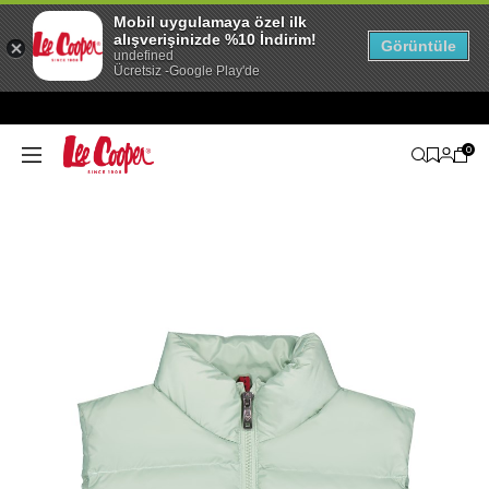
Mobil uygulamaya özel ilk
alışverişinizde %10 İndirim!
Görüntüle
undefined
Ücretsiz -Google Play'de
0