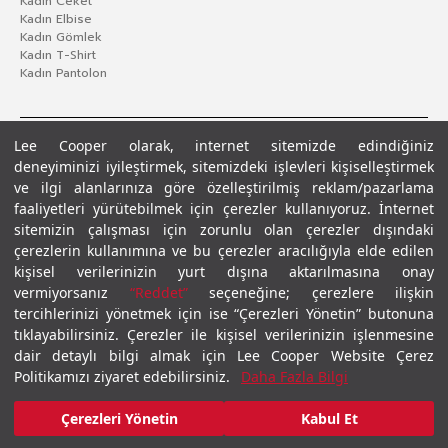
Kadın Ceket
Kadın Elbise
Kadın Gömlek
Kadın T-Shirt
Kadın Pantolon
Lee Cooper olarak, internet sitemizde edindiğiniz
deneyiminizi iyileştirmek, sitemizdeki işlevleri kişiselleştirmek
ve ilgi alanlarınıza göre özelleştirilmiş reklam/pazarlama
faaliyetleri yürütebilmek için çerezler kullanıyoruz. İnternet
sitemizin çalışması için zorunlu olan çerezler dışındaki
çerezlerin kullanımına ve bu çerezler aracılığıyla elde edilen
Gizlilik Politikası
Çerez Politikası
KVKK Aydınlatma Metni
Şartlar ve Koşullar
kişisel verilerinizin yurt dışına aktarılmasına onay
© 2026 Leecooper - Tüm Hakları Saklıdır.
vermiyorsanız
“Reddet”
seçeneğine; çerezlere ilişkin
tercihlerinizi yönetmek için ise “Çerezleri Yönetin” butonuna
tıklayabilirsiniz. Çerezler ile kişisel verilerinizin işlenmesine
dair detaylı bilgi almak için Lee Cooper Website Çerez
Politikamızı ziyaret edebilirsiniz.
Daha Fazla Bilgi
Çerezleri Yönetin
Kabul Et