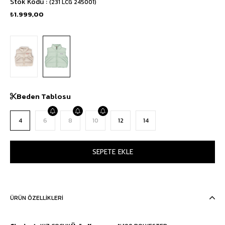
Stok Kodu
(231 LCG 245001)
₺1.999,00
Beden Tablosu
4
6
8
10
12
14
ÜRÜN ÖZELLIKLERI