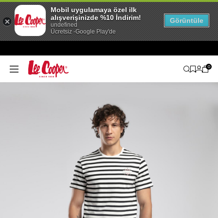
Mobil uygulamaya özel ilk
alışverişinizde %10 İndirim!
Görüntüle
undefined
Ücretsiz -Google Play'de
0