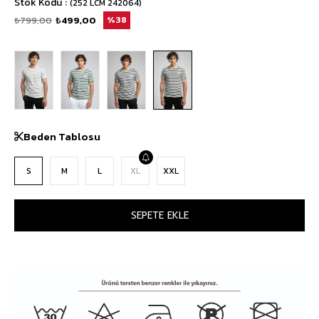
Stok Kodu
(252 LCM 242064)
₺799,00
₺499,00
38
Beden Tablosu
S
M
L
XL
XXL