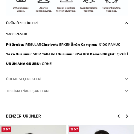
ÜRÜN ÖZELLIKLERI
%100 PAMUK
FitGrubu
REGULAR
Cinsiyet
ERKEK
Ürün Karışımı
%100 PAMUK
Yaka Durumu
SIFIR YAKA
Kol Durumu
KISA KOL
Desen Bilgisi
ÇİZGİLİ
ÜRÜN ANA GRUBU
ÖRME
ÖDEME SEÇENEKLERI
TESLIMAT/İADE ŞARTLARI
BENZER ÜRÜNLER
%67
%67