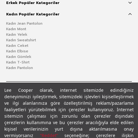
Erkek Popüler Kategoriler
Kadın Popüler Kategoriler
Kadın Jean Pantolon
Kadın Mont
Kadın Yelek
Kadın Sweatshirt
Kadın Ceket
Kadın Elbise
Kadın Gömlek
Kadın T-Shirt
Kadın Pantolon
Lee Cooper olarak, internet sitemizde edindiğiniz
deneyiminizi iyileştirmek, sitemizdeki işlevleri kişiselleştirmek
ve ilgi alanlarınıza göre özelleştirilmiş reklam/pazarlama
faaliyetleri yürütebilmek için çerezler kullanıyoruz. İnternet
sitemizin çalışması için zorunlu olan çerezler dışındaki
çerezlerin kullanımına ve bu çerezler aracılığıyla elde edilen
Gizlilik Politikası
Çerez Politikası
KVKK Aydınlatma Metni
Şartlar ve Koşullar
kişisel verilerinizin yurt dışına aktarılmasına onay
© 2026 Leecooper - Tüm Hakları Saklıdır.
vermiyorsanız
“Reddet”
seçeneğine; çerezlere ilişkin