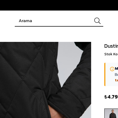
Dusti
Stok K
M
B
t
₺4.7