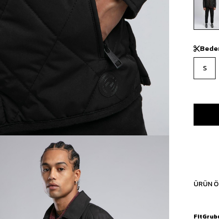
Bede
S
ÜRÜN Ö
FitGrub