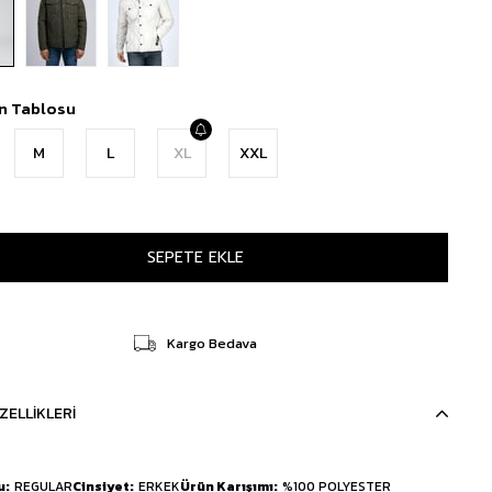
n Tablosu
M
L
XL
XXL
Kargo Bedava
ZELLIKLERI
u
REGULAR
Cinsiyet
ERKEK
Ürün Karışımı
%100 POLYESTER