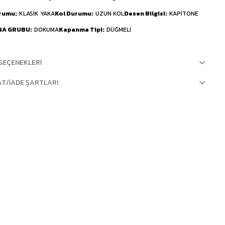
urumu
KLASİK YAKA
Kol Durumu
UZUN KOL
Desen Bilgisi
KAPİTONE
NA GRUBU
DOKUMA
Kapanma Tipi
DÜĞMELİ
SEÇENEKLERI
AT/İADE ŞARTLARI