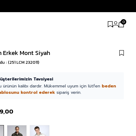
0
n Erkek Mont Siyah
odu
(251 LCM 232011)
üşterilerimizin Tavsiyesi
u ürünün kalıbı dardır. Mükemmel uyum için lütfen
beden
ablosunu kontrol ederek
sipariş verin.
99,00