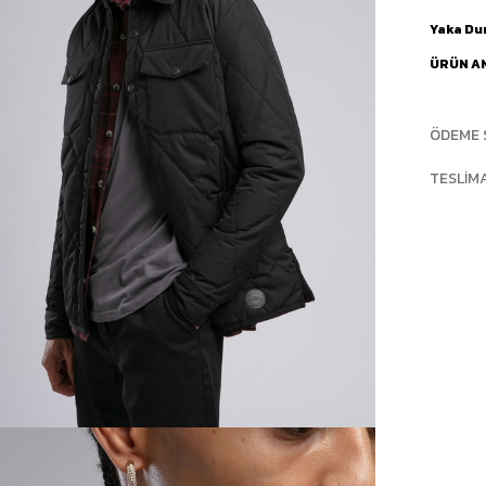
Yaka D
ÜRÜN A
ÖDEME 
TESLIM