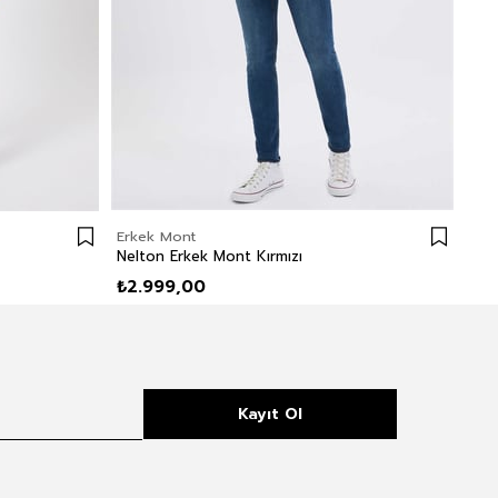
Erkek Mont
Erk
Nelton Erkek Mont Kırmızı
Glo
₺2.999,00
₺2
Kayıt Ol