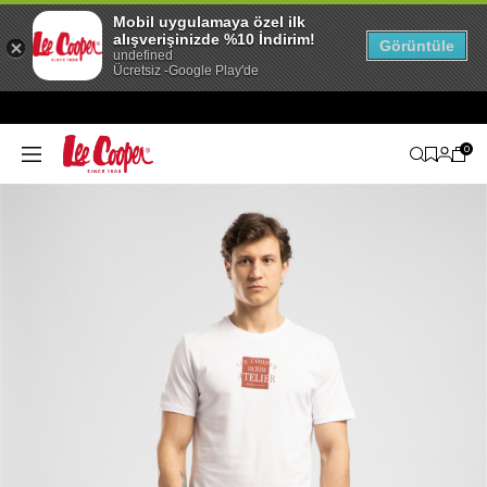
Mobil uygulamaya özel ilk
alışverişinizde %10 İndirim!
Görüntüle
undefined
Ücretsiz -Google Play'de
0