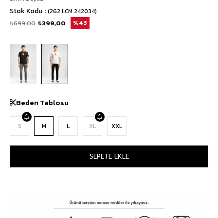
Stok Kodu
(262 LCM 242034)
₺699,00
₺399,00
43
Beden Tablosu
S
M
L
XL
XXL