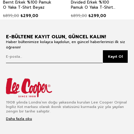
Bernt Erkek %100 Pamuk
Divided Erkek %100
O Yaka T-Shirt Beyaz
Pamuk O Yaka T-Shirt
Lacivert
₺899,00
₺299,00
₺899,00
₺299,00
E-BÜLTENE KAYIT OLUN, GÜNCEL KALIN!
Haber bültenimize kolayca kaydolun, en güncel haberlerimizi ilk siz
öğrenin!
Kayıt Ol
1908 yılında Londra’nın doğu yakasında kurulan Lee Cooper Orijinal
İngiliz Kot markası olarak ikonik statüsünü kurmada yüz yıla yayılan
zengin bir tarihe sahiptir.
Daha fazla oku