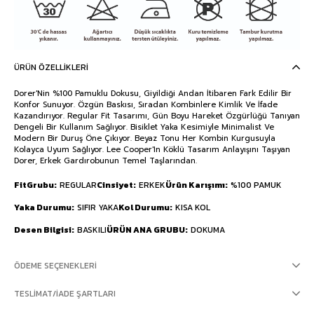
ÜRÜN ÖZELLIKLERI
Dorer'Nin %100 Pamuklu Dokusu, Giyildiği Andan İtibaren Fark Edilir Bir
Konfor Sunuyor. Özgün Baskısı, Sıradan Kombinlere Kimlik Ve İfade
Kazandırıyor. Regular Fit Tasarımı, Gün Boyu Hareket Özgürlüğü Tanıyan
Dengeli Bir Kullanım Sağlıyor. Bisiklet Yaka Kesimiyle Minimalist Ve
Modern Bir Duruş Öne Çıkıyor. Beyaz Tonu Her Kombin Kurgusuyla
Kolayca Uyum Sağlıyor. Lee Cooper'In Köklü Tasarım Anlayışını Taşıyan
Dorer, Erkek Gardırobunun Temel Taşlarından.
FitGrubu
REGULAR
Cinsiyet
ERKEK
Ürün Karışımı
%100 PAMUK
Yaka Durumu
SIFIR YAKA
Kol Durumu
KISA KOL
Desen Bilgisi
BASKILI
ÜRÜN ANA GRUBU
DOKUMA
ÖDEME SEÇENEKLERI
TESLIMAT/İADE ŞARTLARI