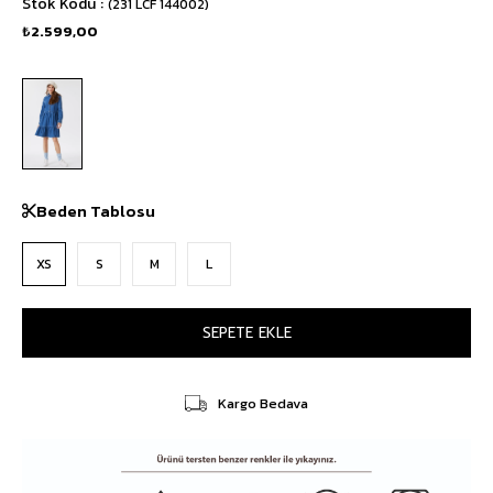
Stok Kodu
(231 LCF 144002)
₺2.599,00
Beden Tablosu
XS
S
M
L
Kargo Bedava