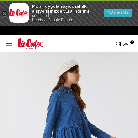
Mobil uygulamaya özel ilk
alışverişinizde %10 İndirim!
Görüntüle
undefined
Ücretsiz -Google Play'de
0