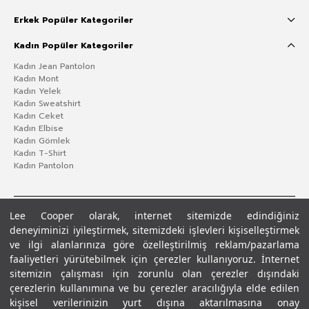
Erkek Popüler Kategoriler
Kadın Popüler Kategoriler
Kadın Jean Pantolon
Kadın Mont
Kadın Yelek
Kadın Sweatshirt
Kadın Ceket
Kadın Elbise
Kadın Gömlek
Kadın T-Shirt
Kadın Pantolon
Lee Cooper olarak, internet sitemizde edindiğiniz
deneyiminizi iyileştirmek, sitemizdeki işlevleri kişiselleştirmek
ve ilgi alanlarınıza göre özelleştirilmiş reklam/pazarlama
faaliyetleri yürütebilmek için çerezler kullanıyoruz. İnternet
sitemizin çalışması için zorunlu olan çerezler dışındaki
çerezlerin kullanımına ve bu çerezler aracılığıyla elde edilen
Gizlilik Politikası
Çerez Politikası
KVKK Aydınlatma Metni
Şartlar ve Koşullar
kişisel verilerinizin yurt dışına aktarılmasına onay
© 2026 Leecooper - Tüm Hakları Saklıdır.