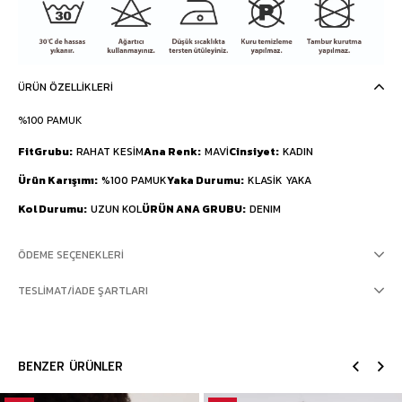
ÜRÜN ÖZELLIKLERI
%100 PAMUK
FitGrubu
RAHAT KESİM
Ana Renk
MAVİ
Cinsiyet
KADIN
Ürün Karışımı
%100 PAMUK
Yaka Durumu
KLASİK YAKA
Kol Durumu
UZUN KOL
ÜRÜN ANA GRUBU
DENIM
ÖDEME SEÇENEKLERI
TESLIMAT/İADE ŞARTLARI
BENZER ÜRÜNLER