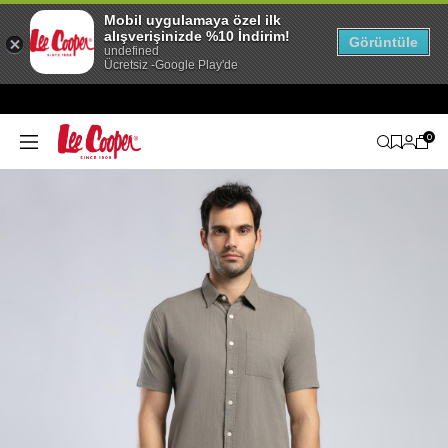
Mobil uygulamaya özel ilk
alışverişinizde %10 İndirim!
Görüntüle
undefined
Ücretsiz -Google Play'de
0