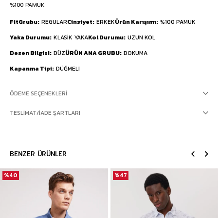
%100 PAMUK
FitGrubu
REGULAR
Cinsiyet
ERKEK
Ürün Karışımı
%100 PAMUK
Yaka Durumu
KLASİK YAKA
Kol Durumu
UZUN KOL
Desen Bilgisi
DÜZ
ÜRÜN ANA GRUBU
DOKUMA
Kapanma Tipi
DÜĞMELİ
ÖDEME SEÇENEKLERI
TESLIMAT/İADE ŞARTLARI
BENZER ÜRÜNLER
%40
%47