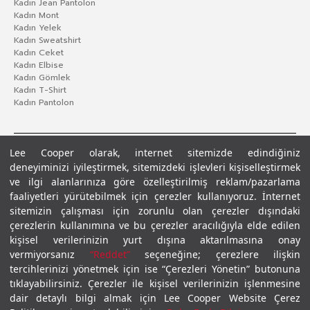
Kadın Jean Pantolon
Kadın Mont
Kadın Yelek
Kadın Sweatshirt
Kadın Ceket
Kadın Elbise
Kadın Gömlek
Kadın T-Shirt
Kadın Pantolon
Lee Cooper olarak, internet sitemizde edindiğiniz
deneyiminizi iyileştirmek, sitemizdeki işlevleri kişiselleştirmek
ve ilgi alanlarınıza göre özelleştirilmiş reklam/pazarlama
faaliyetleri yürütebilmek için çerezler kullanıyoruz. İnternet
sitemizin çalışması için zorunlu olan çerezler dışındaki
çerezlerin kullanımına ve bu çerezler aracılığıyla elde edilen
Gizlilik Politikası
Çerez Politikası
KVKK Aydınlatma Metni
Şartlar ve Koşullar
kişisel verilerinizin yurt dışına aktarılmasına onay
© 2026 Leecooper - Tüm Hakları Saklıdır.
vermiyorsanız
“Reddet”
seçeneğine; çerezlere ilişkin
tercihlerinizi yönetmek için ise “Çerezleri Yönetin” butonuna
tıklayabilirsiniz. Çerezler ile kişisel verilerinizin işlenmesine
dair detaylı bilgi almak için Lee Cooper Website Çerez