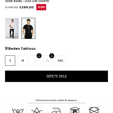
Stok Kodu
(242 LCM 242013)
₺749,00
₺299,00
60
Beden Tablosu
S
M
L
XL
XXL