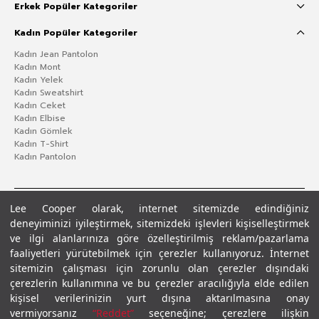
Erkek Popüler Kategoriler
Kadın Popüler Kategoriler
Kadın Jean Pantolon
Kadın Mont
Kadın Yelek
Kadın Sweatshirt
Kadın Ceket
Kadın Elbise
Kadın Gömlek
Kadın T-Shirt
Kadın Pantolon
Lee Cooper olarak, internet sitemizde edindiğiniz
deneyiminizi iyileştirmek, sitemizdeki işlevleri kişiselleştirmek
ve ilgi alanlarınıza göre özelleştirilmiş reklam/pazarlama
faaliyetleri yürütebilmek için çerezler kullanıyoruz. İnternet
sitemizin çalışması için zorunlu olan çerezler dışındaki
çerezlerin kullanımına ve bu çerezler aracılığıyla elde edilen
Gizlilik Politikası
Çerez Politikası
KVKK Aydınlatma Metni
Şartlar ve Koşullar
kişisel verilerinizin yurt dışına aktarılmasına onay
© 2026 Leecooper - Tüm Hakları Saklıdır.
vermiyorsanız
“Reddet”
seçeneğine; çerezlere ilişkin