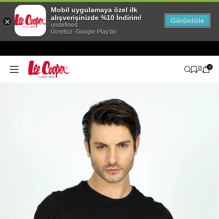
Mobil uygulamaya özel ilk
alışverişinizde %10 İndirim!
Görüntüle
undefined
Ücretsiz -Google Play'de
0