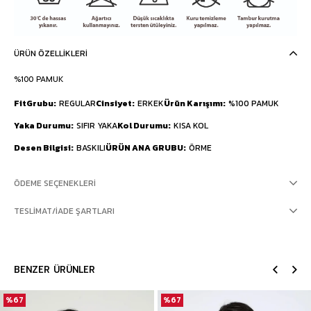
ÜRÜN ÖZELLIKLERI
%100 PAMUK
FitGrubu
REGULAR
Cinsiyet
ERKEK
Ürün Karışımı
%100 PAMUK
Yaka Durumu
SIFIR YAKA
Kol Durumu
KISA KOL
Desen Bilgisi
BASKILI
ÜRÜN ANA GRUBU
ÖRME
ÖDEME SEÇENEKLERI
TESLIMAT/İADE ŞARTLARI
BENZER ÜRÜNLER
%67
%67