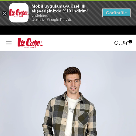
Mobil uygulamaya özel ilk
alışverişinizde %10 İndirim!
Görüntüle
undefined
Ücretsiz -Google Play'de
0