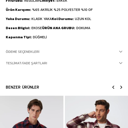
FitGrubu
REGULAR
Cinsiyet
ERKEK
Ürün Karışımı
%65 AKRİLİK %25 POLYESTER %10 OF
Yaka Durumu
KLASİK YAKA
Kol Durumu
UZUN KOL
Desen Bilgisi
EKOSE
ÜRÜN ANA GRUBU
DOKUMA
Kapanma Tipi
DÜĞMELİ
ÖDEME SEÇENEKLERI
TESLIMAT/İADE ŞARTLARI
BENZER ÜRÜNLER