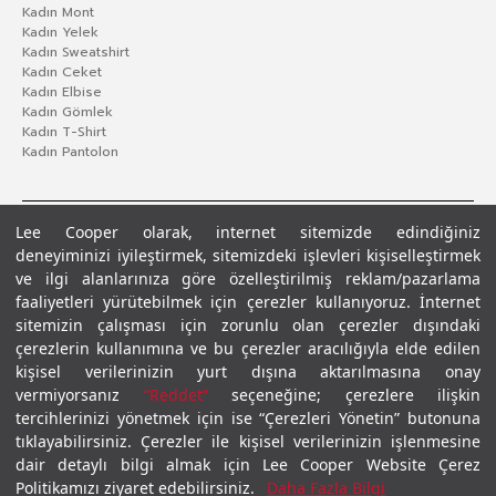
Kadın Mont
Kadın Yelek
Kadın Sweatshirt
Kadın Ceket
Kadın Elbise
Kadın Gömlek
Kadın T-Shirt
Kadın Pantolon
Lee Cooper olarak, internet sitemizde edindiğiniz
deneyiminizi iyileştirmek, sitemizdeki işlevleri kişiselleştirmek
ve ilgi alanlarınıza göre özelleştirilmiş reklam/pazarlama
faaliyetleri yürütebilmek için çerezler kullanıyoruz. İnternet
sitemizin çalışması için zorunlu olan çerezler dışındaki
çerezlerin kullanımına ve bu çerezler aracılığıyla elde edilen
Gizlilik Politikası
Çerez Politikası
KVKK Aydınlatma Metni
Şartlar ve Koşullar
kişisel verilerinizin yurt dışına aktarılmasına onay
© 2026 Leecooper - Tüm Hakları Saklıdır.
vermiyorsanız
“Reddet”
seçeneğine; çerezlere ilişkin
tercihlerinizi yönetmek için ise “Çerezleri Yönetin” butonuna
tıklayabilirsiniz. Çerezler ile kişisel verilerinizin işlenmesine
dair detaylı bilgi almak için Lee Cooper Website Çerez
Politikamızı ziyaret edebilirsiniz.
Daha Fazla Bilgi