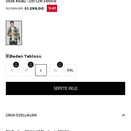
Stok Kodu
(251 LCM 241004)
₺2.199,00
₺1.299,00
41
Beden Tablosu
S
M
L
XL
XXL
ÜRÜN ÖZELLIKLERI