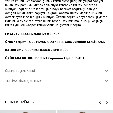
Yarı resmi buluşmalardan günlük kombinlere geniş bir yelpazede yer
bulan Day, pamuklu kumaş dokusuyla konfor ve kaliteyi bir arada
sunuyor.Regular fit tasarımı, gün boyu hareket özgürlüğü tanıyan
dengeli bir kullanım sağlıyor. Düğme kapama detayı klasik duruşunu
destekleyen ince bir işçilik sunuyor. Özenle seçilmiş beyaz tonu, giyinme
rutinini kolaylaştıran evrensel bir tercih. Day, minimal duruşu ve güçlü
kalitesiyle Lee Cooper koleksiyonunun güvenilir seçimi.
FitGrubu
REGULAR
Cinsiyet
ERKEK
Ürün Karışımı
% 72 PAMUK % 28 KETEN
Yaka Durumu
KLASİK YAKA
Kol Durumu
UZUN KOL
Desen Bilgisi
DÜZ
ÜRÜN ANA GRUBU
DOKUMA
Kapanma Tipi
DÜĞMELİ
ÖDEME SEÇENEKLERI
TESLIMAT/İADE ŞARTLARI
BENZER ÜRÜNLER