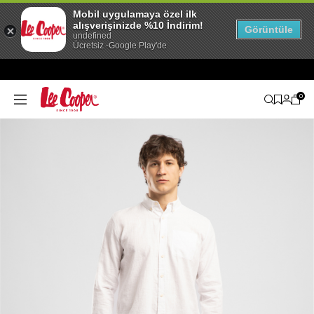
Mobil uygulamaya özel ilk
alışverişinizde %10 İndirim!
Görüntüle
undefined
Ücretsiz -Google Play'de
0