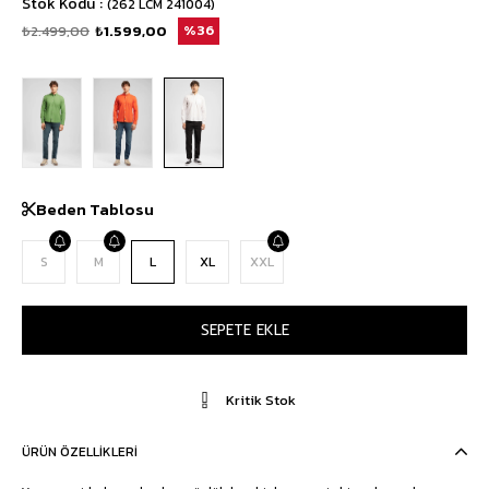
Stok Kodu
(262 LCM 241004)
₺2.499,00
₺1.599,00
36
Beden Tablosu
S
M
L
XL
XXL
Kritik Stok
ÜRÜN ÖZELLIKLERI