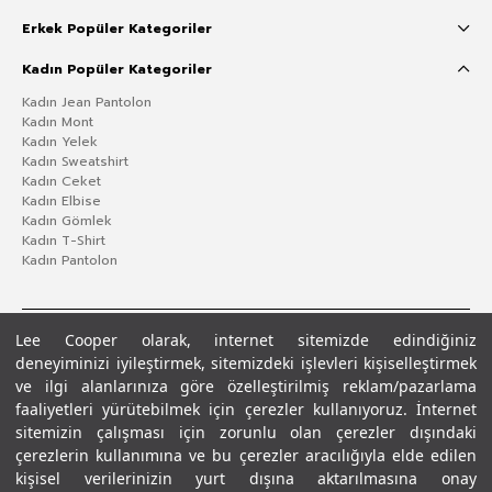
Erkek Popüler Kategoriler
Kadın Popüler Kategoriler
Kadın Jean Pantolon
Kadın Mont
Kadın Yelek
Kadın Sweatshirt
Kadın Ceket
Kadın Elbise
Kadın Gömlek
Kadın T-Shirt
Kadın Pantolon
Lee Cooper olarak, internet sitemizde edindiğiniz
deneyiminizi iyileştirmek, sitemizdeki işlevleri kişiselleştirmek
ve ilgi alanlarınıza göre özelleştirilmiş reklam/pazarlama
faaliyetleri yürütebilmek için çerezler kullanıyoruz. İnternet
sitemizin çalışması için zorunlu olan çerezler dışındaki
çerezlerin kullanımına ve bu çerezler aracılığıyla elde edilen
Gizlilik Politikası
Çerez Politikası
KVKK Aydınlatma Metni
Şartlar ve Koşullar
kişisel verilerinizin yurt dışına aktarılmasına onay
© 2026 Leecooper - Tüm Hakları Saklıdır.