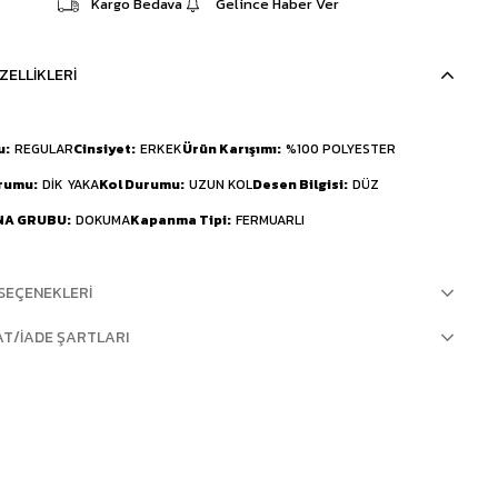
Kargo Bedava
Gelince Haber Ver
ZELLIKLERI
u
REGULAR
Cinsiyet
ERKEK
Ürün Karışımı
%100 POLYESTER
urumu
DİK YAKA
Kol Durumu
UZUN KOL
Desen Bilgisi
DÜZ
NA GRUBU
DOKUMA
Kapanma Tipi
FERMUARLI
SEÇENEKLERI
AT/İADE ŞARTLARI