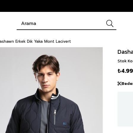
ashawn Erkek Dik Yaka Mont Lacivert
Dasha
Stok K
₺4.9
Bede