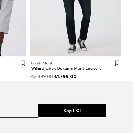
Erkek Mont
Erk
Willard Erkek Dokuma Mont Lacivert
Wil
₺2.499,00
₺1.799,00
₺2.
Kayıt Ol