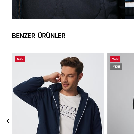
BENZER ÜRÜNLER
%30
%33
YENI