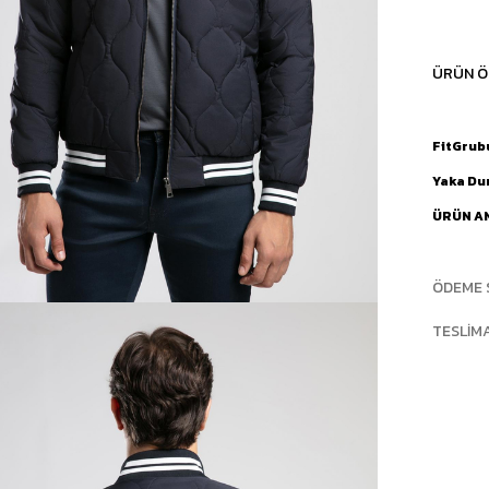
ÜRÜN Ö
FitGrub
Yaka D
ÜRÜN A
ÖDEME 
TESLIM