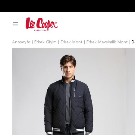
Anasayfa
Erkek Giyim
Erkek Mont
Erkek Mevsimlik Mont
D