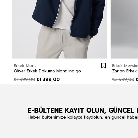
Erkek Mont
Erkek Mevsim
Olıver Erkek Dokuma Mont İndigo
Zarıon Erkek
₺1.999,00
₺1.399,00
₺2.999,00
E-BÜLTENE KAYIT OLUN, GÜNCEL 
Haber bültenimize kolayca kaydolun, en güncel haberle