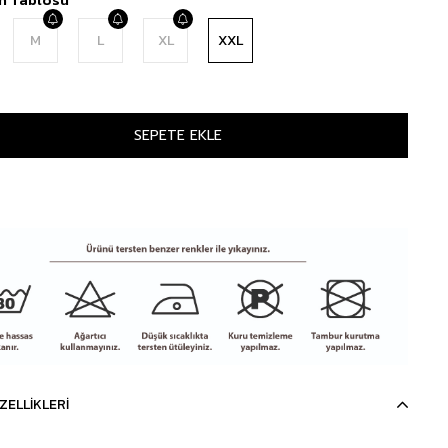
M
L
XL
XXL
ZELLIKLERI