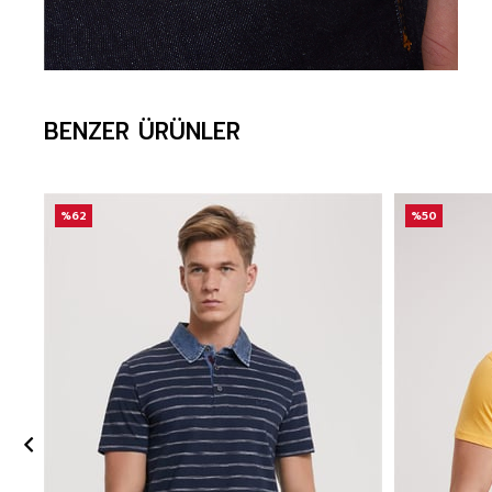
BENZER ÜRÜNLER
%62
%50