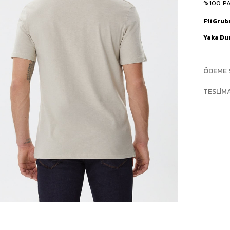
%100 P
FitGrub
Yaka D
ÖDEME 
TESLIM