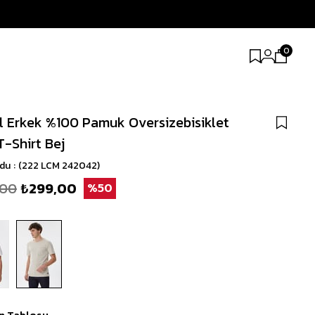
0
l Erkek %100 Pamuk Oversizebisiklet
T-Shirt Bej
odu
(222 LCM 242042)
,00
₺299,00
50
n Tablosu