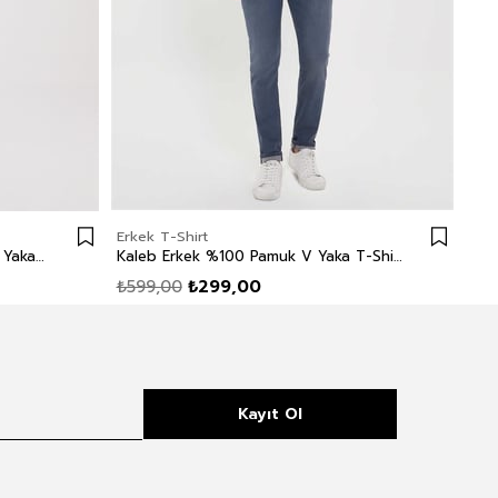
Erkek T-Shirt
Erk
Caley Erkek %100 Pamuk Bisiklet Yaka T-Shirt Lacivert Çizgili
Kaleb Erkek %100 Pamuk V Yaka T-Shirt Lacivert
₺599,00
₺299,00
₺5
Kayıt Ol