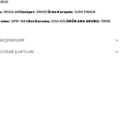
AMUK
u
REGULAR
Cinsiyet
ERKEK
Ürün Karışımı
%100 PAMUK
urumu
SIFIR YAKA
Kol Durumu
KISA KOL
ÜRÜN ANA GRUBU
ÖRME
SEÇENEKLERI
AT/İADE ŞARTLARI