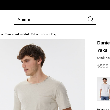
k Oversizebisiklet Yaka T-Shirt Bej
Danie
Yaka 
Stok K
₺599
Bede