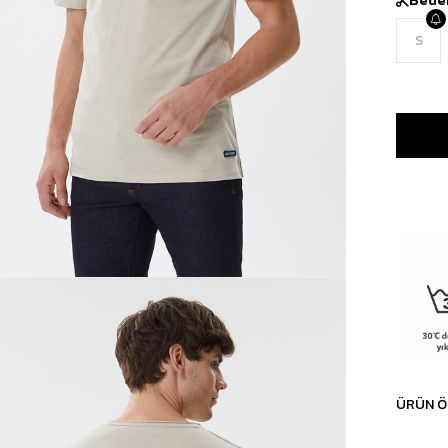
S
ÜRÜN Ö