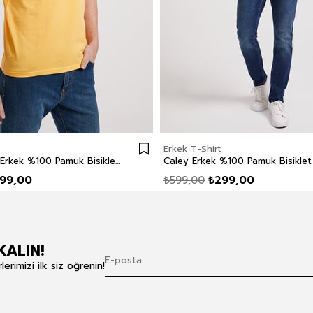
Erkek T-Shirt
Londonlogo Erkek %100 Pamuk Bisiklet Yaka T-Shirt Sarı
99,00
₺599,00
₺299,00
KALIN!
rimizi ilk siz öğrenin!