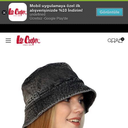
Mobil uygulamaya özel ilk
alışverişinizde %10 İndirim!
Görüntüle
undefined
Ücretsiz -Google Play'de
0