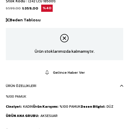
Stok Kodu
(242 LCU 185001)
₺599,00
₺359,00
40
Beden Tablosu
Ürün stoklarımızda kalmamıştır.
Gelince Haber Ver
ÜRÜN ÖZELLIKLERI
%100 PAMUK
Cinsiyet
KADIN
Ürün Karışımı
%100 PAMUK
Desen Bilgisi
DÜZ
ÜRÜN ANA GRUBU
AKSESUAR