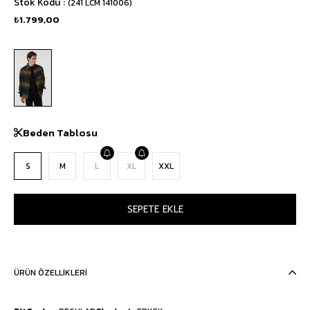
Stok Kodu
(241 LCM 141006)
₺1.799,00
Beden Tablosu
S
M
L
XL
XXL
ÜRÜN ÖZELLIKLERI