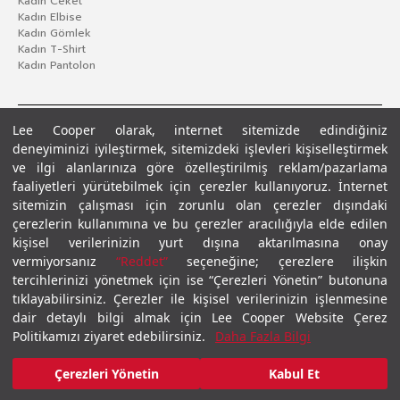
Kadın Ceket
Kadın Elbise
Kadın Gömlek
Kadın T-Shirt
Kadın Pantolon
Lee Cooper olarak, internet sitemizde edindiğiniz
deneyiminizi iyileştirmek, sitemizdeki işlevleri kişiselleştirmek
ve ilgi alanlarınıza göre özelleştirilmiş reklam/pazarlama
faaliyetleri yürütebilmek için çerezler kullanıyoruz. İnternet
sitemizin çalışması için zorunlu olan çerezler dışındaki
çerezlerin kullanımına ve bu çerezler aracılığıyla elde edilen
Gizlilik Politikası
Çerez Politikası
KVKK Aydınlatma Metni
Şartlar ve Koşullar
kişisel verilerinizin yurt dışına aktarılmasına onay
© 2026 Leecooper - Tüm Hakları Saklıdır.
vermiyorsanız
“Reddet”
seçeneğine; çerezlere ilişkin
tercihlerinizi yönetmek için ise “Çerezleri Yönetin” butonuna
tıklayabilirsiniz. Çerezler ile kişisel verilerinizin işlenmesine
dair detaylı bilgi almak için Lee Cooper Website Çerez
Politikamızı ziyaret edebilirsiniz.
Daha Fazla Bilgi
Çerezleri Yönetin
Kabul Et