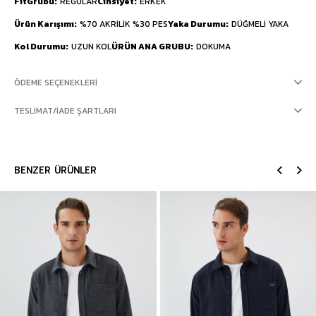
FitGrubu
REGULAR
Cinsiyet
ERKEK
Ürün Karışımı
%70 AKRİLİK %30 PES
Yaka Durumu
DÜĞMELİ YAKA
Kol Durumu
UZUN KOL
ÜRÜN ANA GRUBU
DOKUMA
ÖDEME SEÇENEKLERI
TESLIMAT/İADE ŞARTLARI
BENZER ÜRÜNLER