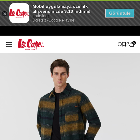
Mobil uygulamaya özel ilk
alışverişinizde %10 İndirim!
Görüntüle
undefined
Ücretsiz -Google Play'de
0