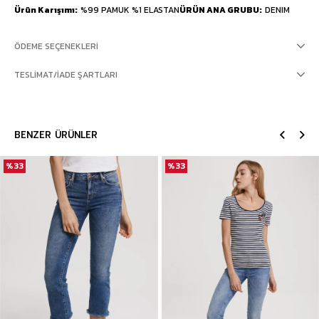
Ürün Karışımı
%99 PAMUK %1 ELASTAN
ÜRÜN ANA GRUBU
DENIM
ÖDEME SEÇENEKLERI
TESLIMAT/İADE ŞARTLARI
BENZER ÜRÜNLER
%33
%33