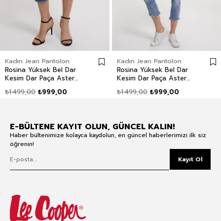
Kadın Jean Pantolon
Kadın Jean Pantolon
Rosina Yüksek Bel Dar
Rosina Yüksek Bel Dar
Kesim Dar Paça Aster
Kesim Dar Paça Aster
Mid Kadın Jean Pantolon
Wash Kadın Jean
₺1.499,00
₺999,00
₺1.499,00
₺999,00
Pantolon
E-BÜLTENE KAYIT OLUN, GÜNCEL KALIN!
Haber bültenimize kolayca kaydolun, en güncel haberlerimizi ilk siz
öğrenin!
Kayıt Ol