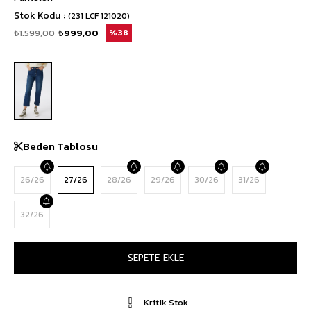
Stok Kodu
(231 LCF 121020)
₺1.599,00
₺999,00
38
Beden Tablosu
26/26
27/26
28/26
29/26
30/26
31/26
32/26
Kritik Stok