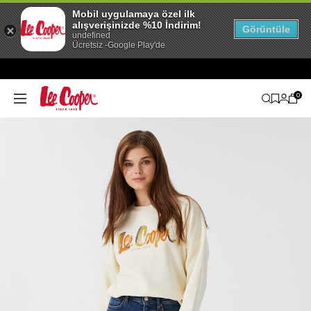
Mobil uygulamaya özel ilk
alışverişinizde %10 İndirim!
Görüntüle
undefined
Ücretsiz -Google Play'de
0