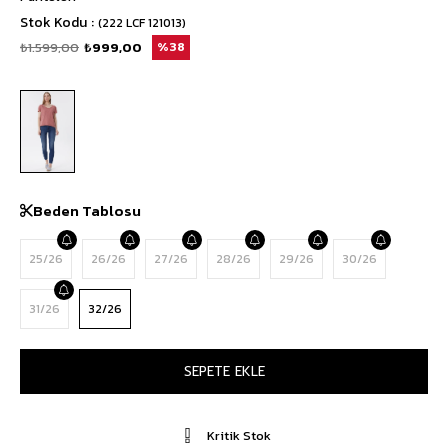
Stok Kodu
(222 LCF 121013)
₺1.599,00
₺999,00
38
Beden Tablosu
25/26
26/26
27/26
28/26
29/26
30/26
31/26
32/26
Kritik Stok