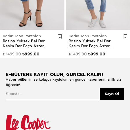
Kadın Jean Pantolon
Kadın Jean Pantolon
Rosina Yüksek Bel Dar
Rosina Yüksek Bel Dar
Kesim Dar Paça Aster
Kesim Dar Paça Aster
Mid Kadın Jean Pantolon
Wash Kadın Jean
₺1.499,00
₺999,00
₺1.499,00
₺999,00
Pantolon
E-BÜLTENE KAYIT OLUN, GÜNCEL KALIN!
Haber bültenimize kolayca kaydolun, en güncel haberlerimizi ilk siz
öğrenin!
Kayıt Ol