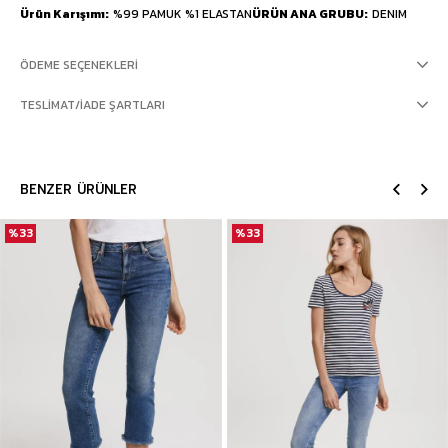
Ürün Karışımı
%99 PAMUK %1 ELASTAN
ÜRÜN ANA GRUBU
DENIM
ÖDEME SEÇENEKLERI
TESLIMAT/İADE ŞARTLARI
BENZER ÜRÜNLER
%33
%33