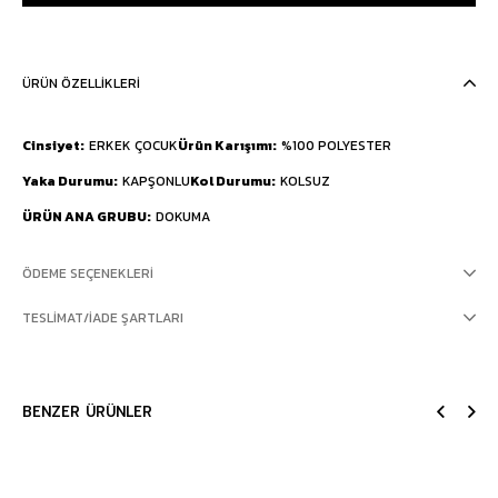
ÜRÜN ÖZELLIKLERI
Cinsiyet
ERKEK ÇOCUK
Ürün Karışımı
%100 POLYESTER
Yaka Durumu
KAPŞONLU
Kol Durumu
KOLSUZ
ÜRÜN ANA GRUBU
DOKUMA
ÖDEME SEÇENEKLERI
TESLIMAT/İADE ŞARTLARI
BENZER ÜRÜNLER