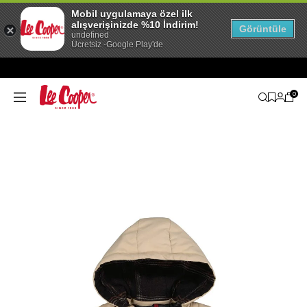
Mobil uygulamaya özel ilk
alışverişinizde %10 İndirim!
Görüntüle
undefined
Ücretsiz -Google Play'de
0