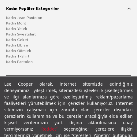
Kadın Popüler Kategoriler
Kadın Jean Pantolon
Kadın Mont
Kadın Yelek
Kadın Sweatshirt
Kadın Ceket
Kadın Elbise
Kadın Gömlek
Kadın T-Shirt
Kadın Pantolon
Lee Cooper olarak, internet sitemizde edindiğiniz
deneyiminizi iyileştirmek, sitemizdeki işlevleri kişiselleştirmek
ve ilgi alanlarınıza göre özelleştirilmiş reklam/pazarlama
faaliyetleri yürütebilmek için çerezler kullanıyoruz. İnternet
sitemizin çalışması için zorunlu olan çerezler dışındaki
çerezlerin kullanımına ve bu çerezler aracılığıyla elde edilen
Gizlilik Politikası
Çerez Politikası
KVKK Aydınlatma Metni
Şartlar ve Koşullar
kişisel verilerinizin yurt dışına aktarılmasına onay
© 2026 Leecooper - Tüm Hakları Saklıdır.
vermiyorsanız
“Reddet”
seçeneğine; çerezlere ilişkin
tercihlerinizi yönetmek için ise “Çerezleri Yönetin” butonuna