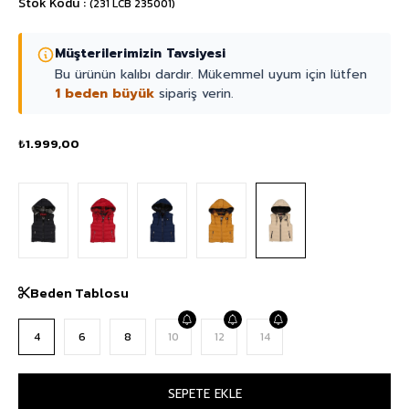
Stok Kodu
(231 LCB 235001)
Müşterilerimizin Tavsiyesi
Bu ürünün kalıbı dardır. Mükemmel uyum için lütfen
1 beden büyük
sipariş verin.
₺1.999,00
Beden Tablosu
4
6
8
10
12
14