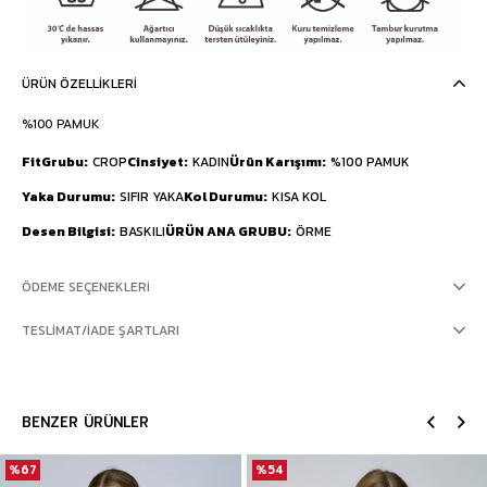
ÜRÜN ÖZELLIKLERI
%100 PAMUK
FitGrubu
CROP
Cinsiyet
KADIN
Ürün Karışımı
%100 PAMUK
Yaka Durumu
SIFIR YAKA
Kol Durumu
KISA KOL
Desen Bilgisi
BASKILI
ÜRÜN ANA GRUBU
ÖRME
ÖDEME SEÇENEKLERI
TESLIMAT/İADE ŞARTLARI
BENZER ÜRÜNLER
%67
%54