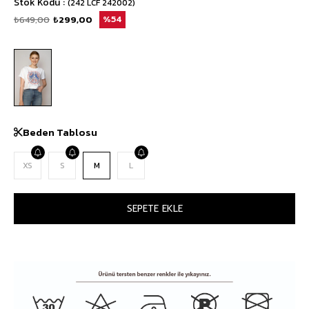
Stok Kodu
(242 LCF 242002)
₺649,00
₺299,00
54
Beden Tablosu
XS
S
M
L