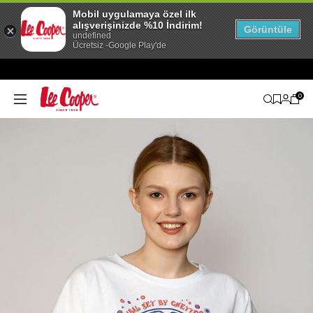
Mobil uygulamaya özel ilk
alışverişinizde %10 İndirim!
Görüntüle
undefined
Ücretsiz -Google Play'de
0