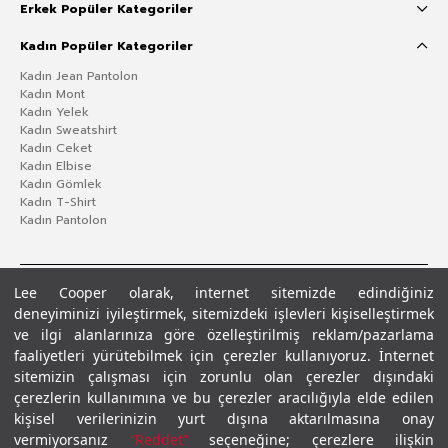
Erkek Popüler Kategoriler
Kadın Popüler Kategoriler
Kadın Jean Pantolon
Kadın Mont
Kadın Yelek
Kadın Sweatshirt
Kadın Ceket
Kadın Elbise
Kadın Gömlek
Kadın T-Shirt
Kadın Pantolon
Lee Cooper olarak, internet sitemizde edindiğiniz
deneyiminizi iyileştirmek, sitemizdeki işlevleri kişiselleştirmek
ve ilgi alanlarınıza göre özelleştirilmiş reklam/pazarlama
faaliyetleri yürütebilmek için çerezler kullanıyoruz. İnternet
sitemizin çalışması için zorunlu olan çerezler dışındaki
çerezlerin kullanımına ve bu çerezler aracılığıyla elde edilen
Gizlilik Politikası
Çerez Politikası
KVKK Aydınlatma Metni
Şartlar ve Koşullar
kişisel verilerinizin yurt dışına aktarılmasına onay
© 2026 Leecooper - Tüm Hakları Saklıdır.
vermiyorsanız
“Reddet”
seçeneğine; çerezlere ilişkin