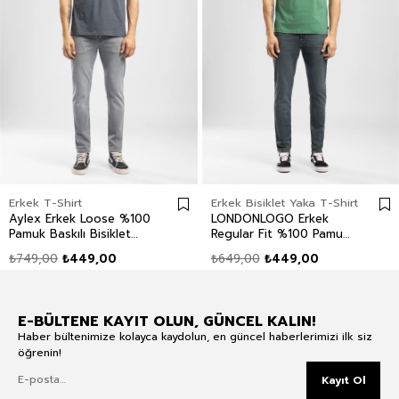
Erkek T-Shirt
Erkek Bisiklet Yaka T-Shirt
Aylex Erkek Loose %100
LONDONLOGO Erkek
Pamuk Baskılı Bisiklet
Regular Fit %100 Pamuk
Yaka T-Shirt Mavi
Baskılı Bisiklet Yaka T-
₺749,00
₺449,00
₺649,00
₺449,00
Shirt Yeşil
E-BÜLTENE KAYIT OLUN, GÜNCEL KALIN!
Haber bültenimize kolayca kaydolun, en güncel haberlerimizi ilk siz
öğrenin!
Kayıt Ol