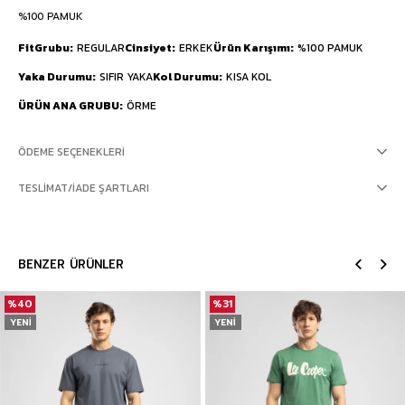
%100 PAMUK
FitGrubu
REGULAR
Cinsiyet
ERKEK
Ürün Karışımı
%100 PAMUK
Yaka Durumu
SIFIR YAKA
Kol Durumu
KISA KOL
ÜRÜN ANA GRUBU
ÖRME
ÖDEME SEÇENEKLERI
TESLIMAT/İADE ŞARTLARI
BENZER ÜRÜNLER
%40
%31
YENI
YENI