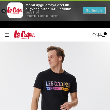
Mobil uygulamaya özel ilk
alışverişinizde %10 İndirim!
Görüntüle
undefined
Ücretsiz -Google Play'de
0