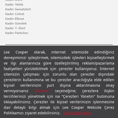
Kadın Yelek
Kadın Sweatshirt
Kadın Ceket
Kadın Elbise
Kadın Gömlek
Kadın T-Shirt
Kadın Pantolon
Lee Cooper olarak, internet sitemizde edindiğiniz
deneyiminizi iyileştirmek, sitemizdeki işlevleri kişiselleştirmek
ve ilgi alanlarınıza göre özelleştirilmiş reklam/pazarlama
faaliyetleri yürütebilmek için çerezler kullanıyoruz. İnternet
sitemizin çalışması için zorunlu olan çerezler dışındaki
çerezlerin kullanımına ve bu çerezler aracılığıyla elde edilen
Gizlilik Politikası
Çerez Politikası
KVKK Aydınlatma Metni
Şartlar ve Koşullar
kişisel verilerinizin yurt dışına aktarılmasına onay
© 2026 Leecooper - Tüm Hakları Saklıdır.
vermiyorsanız
“Reddet”
seçeneğine; çerezlere ilişkin
tercihlerinizi yönetmek için ise “Çerezleri Yönetin” butonuna
tıklayabilirsiniz. Çerezler ile kişisel verilerinizin işlenmesine
dair detaylı bilgi almak için Lee Cooper Website Çerez
Politikamızı ziyaret edebilirsiniz.
Daha Fazla Bilgi