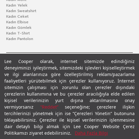
Kadın Yelek
Kadın Sweatshirt
Kadın Ceket
Kadın Elbise
Kadın Gömlek
Kadın T-Shirt
Kadın Pantolon
Lee Cooper olarak, internet sitemizde edindiğiniz
deneyiminizi iyileştirmek, sitemizdeki işlevleri kişiselleştirmek
ve ilgi alanlarınıza göre özelleştirilmiş reklam/pazarlama
faaliyetleri yürütebilmek için çerezler kullanıyoruz. İnternet
sitemizin çalışması için zorunlu olan çerezler dışındaki
çerezlerin kullanımına ve bu çerezler aracılığıyla elde edilen
Gizlilik Politikası
Çerez Politikası
KVKK Aydınlatma Metni
Şartlar ve Koşullar
kişisel verilerinizin yurt dışına aktarılmasına onay
© 2026 Leecooper - Tüm Hakları Saklıdır.
vermiyorsanız
“Reddet”
seçeneğine; çerezlere ilişkin
tercihlerinizi yönetmek için ise “Çerezleri Yönetin” butonuna
tıklayabilirsiniz. Çerezler ile kişisel verilerinizin işlenmesine
dair detaylı bilgi almak için Lee Cooper Website Çerez
Politikamızı ziyaret edebilirsiniz.
Daha Fazla Bilgi