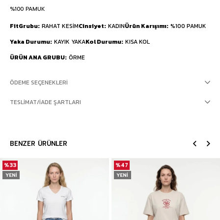
%100 PAMUK
FitGrubu
RAHAT KESİM
Cinsiyet
KADIN
Ürün Karışımı
%100 PAMUK
Yaka Durumu
KAYIK YAKA
Kol Durumu
KISA KOL
ÜRÜN ANA GRUBU
ÖRME
ÖDEME SEÇENEKLERI
TESLIMAT/İADE ŞARTLARI
BENZER ÜRÜNLER
%33
%47
YENI
YENI