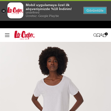
Mobil uygulamaya özel ilk
alışverişinizde %10 İndirim!
Görüntüle
undefined
Ücretsiz -Google Play'de
0