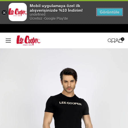
Mobil uygulamaya özel ilk
alışverişinizde %10 İndirim!
Görüntüle
undefined
Ücretsiz -Google Play'de
0