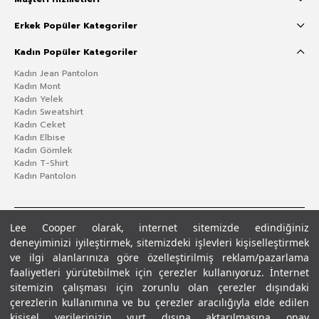
Erkek Popüler Kategoriler
Kadın Popüler Kategoriler
Kadın Jean Pantolon
Kadın Mont
Kadın Yelek
Kadın Sweatshirt
Kadın Ceket
Kadın Elbise
Kadın Gömlek
Kadın T-Shirt
Kadın Pantolon
Lee Cooper olarak, internet sitemizde edindiğiniz
deneyiminizi iyileştirmek, sitemizdeki işlevleri kişiselleştirmek
ve ilgi alanlarınıza göre özelleştirilmiş reklam/pazarlama
faaliyetleri yürütebilmek için çerezler kullanıyoruz. İnternet
sitemizin çalışması için zorunlu olan çerezler dışındaki
çerezlerin kullanımına ve bu çerezler aracılığıyla elde edilen
Gizlilik Politikası
Çerez Politikası
KVKK Aydınlatma Metni
Şartlar ve Koşullar
kişisel verilerinizin yurt dışına aktarılmasına onay