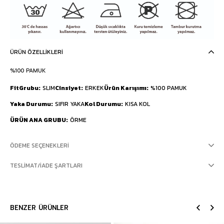
ÜRÜN ÖZELLIKLERI
%100 PAMUK
FitGrubu
SLIM
Cinsiyet
ERKEK
Ürün Karışımı
%100 PAMUK
Yaka Durumu
SIFIR YAKA
Kol Durumu
KISA KOL
ÜRÜN ANA GRUBU
ÖRME
ÖDEME SEÇENEKLERI
TESLIMAT/İADE ŞARTLARI
BENZER ÜRÜNLER