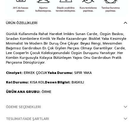
ÜRÜN ÖZELLIKLERI
Günlük Kullanımda Rahat Hareket İmkânı Sunan Carde,. Özgün Baskısı,
Sıradan Kombinlere Kimlik Ve İfade Kazandırıyor. Bisiklet Yaka Kesimiyle
Minimalist Ve Modern Bir Duruş Öne Çıkıyor. Beyaz Rengi, Mevsimden
Bağımsız Gardırobun En Çok Giyilen Parçası Olmayı Garantiliyor. Carde,
Lee Cooper'In Çocuk Koleksiyonundaki Özgün Duruşunu Yansıtıyor. Her
Kombin Kurgusuyla Kolayca Bütünleşen Yapısı Onu Gardırobun Pratik
Parçasına Dönüştürüyor.
Cinsiyet
ERKEK ÇOCUK
Yaka Durumu
SIFIR YAKA
Kol Durumu
KISA KOL
Desen Bilgisi
BASKILI
ÜRÜN ANA GRUBU
ÖRME
ÖDEME SEÇENEKLERI
TESLIMAT/İADE ŞARTLARI