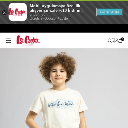
Mobil uygulamaya özel ilk
alışverişinizde %10 İndirim!
Görüntüle
undefined
Ücretsiz -Google Play'de
0