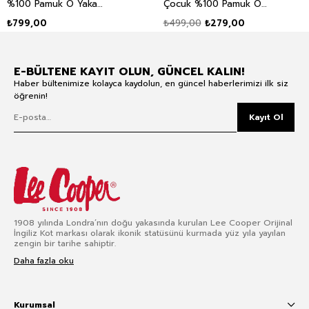
%100 Pamuk O Yaka
Çocuk %100 Pamuk O
Uzun Kol T-Shirt Kırmızı
Yaka T-Shirt Sarı
₺799,00
₺499,00
₺279,00
E-BÜLTENE KAYIT OLUN, GÜNCEL KALIN!
Haber bültenimize kolayca kaydolun, en güncel haberlerimizi ilk siz
öğrenin!
Kayıt Ol
1908 yılında Londra’nın doğu yakasında kurulan Lee Cooper Orijinal
İngiliz Kot markası olarak ikonik statüsünü kurmada yüz yıla yayılan
zengin bir tarihe sahiptir.
Daha fazla oku
Kurumsal