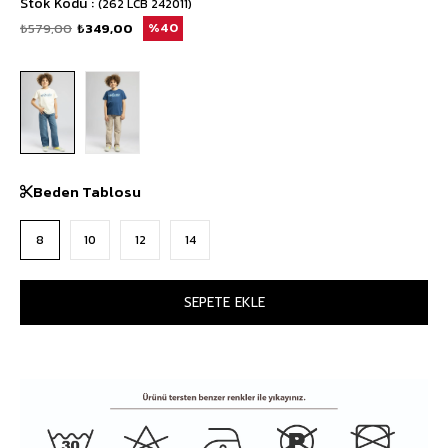
Stok Kodu
(262 LCB 242011)
₺579,00
₺349,00
40
Beden Tablosu
8
10
12
14