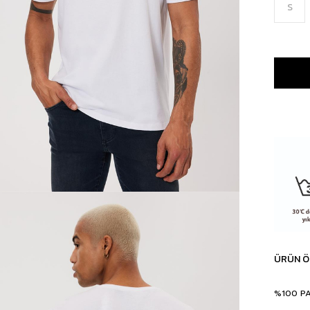
S
ÜRÜN Ö
%100 P