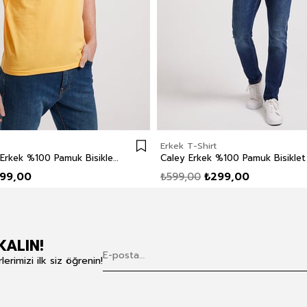
Erkek T-Shirt
Londonlogo Erkek %100 Pamuk Bisiklet Yaka T-Shirt Sarı
99,00
₺599,00
₺299,00
KALIN!
rimizi ilk siz öğrenin!