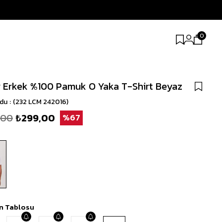
0
 Erkek %100 Pamuk O Yaka T-Shirt Beyaz
odu
(232 LCM 242016)
,00
₺299,00
67
n Tablosu