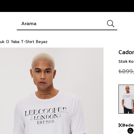
uk O Yaka T-Shirt Beyaz
Cador
Stok K
₺899
Bede