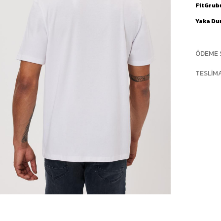
FitGrub
Yaka D
ÖDEME 
TESLIM