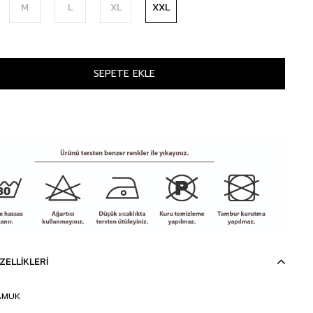
M
L
XL
XXL
ZELLIKLERI
AMUK