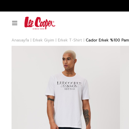
Anasayfa
Erkek Giyim
Erkek T-Shirt
Cador Erkek %100 Pam