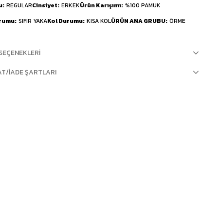
u
REGULAR
Cinsiyet
ERKEK
Ürün Karışımı
%100 PAMUK
urumu
SIFIR YAKA
Kol Durumu
KISA KOL
ÜRÜN ANA GRUBU
ÖRME
SEÇENEKLERI
AT/İADE ŞARTLARI