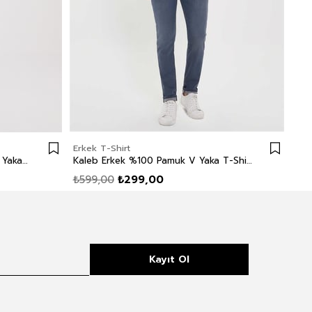
Erkek T-Shirt
Erk
Caley Erkek %100 Pamuk Bisiklet Yaka T-Shirt Lacivert Çizgili
Kaleb Erkek %100 Pamuk V Yaka T-Shirt Lacivert
₺599,00
₺299,00
₺5
Kayıt Ol