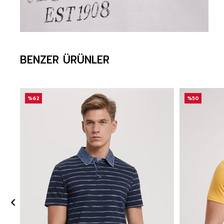
BENZER ÜRÜNLER
%62
%50