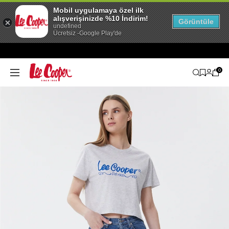
Mobil uygulamaya özel ilk
alışverişinizde %10 İndirim!
Görüntüle
undefined
Ücretsiz -Google Play'de
0