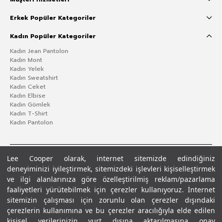
Erkek Popüler Kategoriler
Kadın Popüler Kategoriler
Kadın Jean Pantolon
Kadın Mont
Kadın Yelek
Kadın Sweatshirt
Kadın Ceket
Kadın Elbise
Kadın Gömlek
Kadın T-Shirt
Kadın Pantolon
Lee Cooper olarak, internet sitemizde edindiğiniz
deneyiminizi iyileştirmek, sitemizdeki işlevleri kişiselleştirmek
ve ilgi alanlarınıza göre özelleştirilmiş reklam/pazarlama
faaliyetleri yürütebilmek için çerezler kullanıyoruz. İnternet
sitemizin çalışması için zorunlu olan çerezler dışındaki
çerezlerin kullanımına ve bu çerezler aracılığıyla elde edilen
Gizlilik Politikası
Çerez Politikası
KVKK Aydınlatma Metni
Şartlar ve Koşullar
kişisel verilerinizin yurt dışına aktarılmasına onay