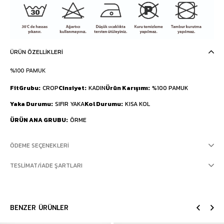
ÜRÜN ÖZELLIKLERI
%100 PAMUK
FitGrubu
CROP
Cinsiyet
KADIN
Ürün Karışımı
%100 PAMUK
Yaka Durumu
SIFIR YAKA
Kol Durumu
KISA KOL
ÜRÜN ANA GRUBU
ÖRME
ÖDEME SEÇENEKLERI
TESLIMAT/İADE ŞARTLARI
BENZER ÜRÜNLER