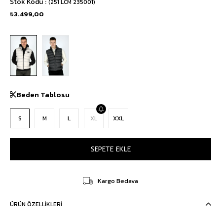
Stok Kodu
(251 LCM 235001)
₺3.499,00
Beden Tablosu
S
M
L
XL
XXL
Kargo Bedava
ÜRÜN ÖZELLIKLERI