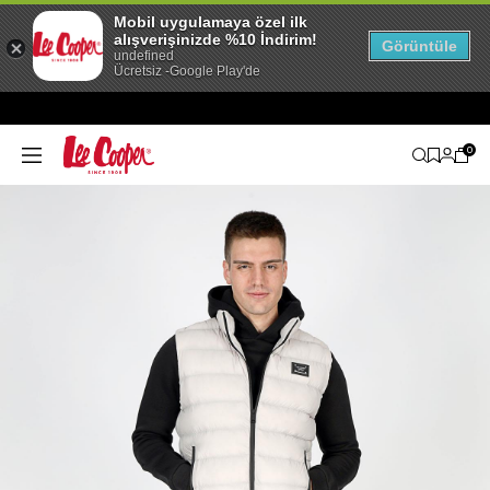
Mobil uygulamaya özel ilk
alışverişinizde %10 İndirim!
Görüntüle
undefined
Ücretsiz -Google Play'de
0