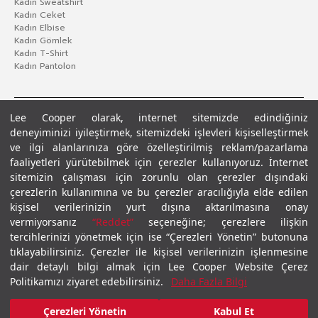
Kadın Sweatshirt
Kadın Ceket
Kadın Elbise
Kadın Gömlek
Kadın T-Shirt
Kadın Pantolon
Lee Cooper olarak, internet sitemizde edindiğiniz
deneyiminizi iyileştirmek, sitemizdeki işlevleri kişiselleştirmek
ve ilgi alanlarınıza göre özelleştirilmiş reklam/pazarlama
faaliyetleri yürütebilmek için çerezler kullanıyoruz. İnternet
sitemizin çalışması için zorunlu olan çerezler dışındaki
çerezlerin kullanımına ve bu çerezler aracılığıyla elde edilen
Gizlilik Politikası
Çerez Politikası
KVKK Aydınlatma Metni
Şartlar ve Koşullar
kişisel verilerinizin yurt dışına aktarılmasına onay
© 2026 Leecooper - Tüm Hakları Saklıdır.
vermiyorsanız
“Reddet”
seçeneğine; çerezlere ilişkin
tercihlerinizi yönetmek için ise “Çerezleri Yönetin” butonuna
tıklayabilirsiniz. Çerezler ile kişisel verilerinizin işlenmesine
dair detaylı bilgi almak için Lee Cooper Website Çerez
Politikamızı ziyaret edebilirsiniz.
Daha Fazla Bilgi
Çerezleri Yönetin
Kabul Et