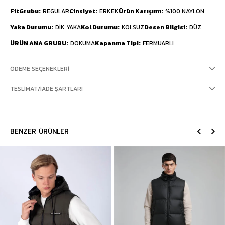
FitGrubu
REGULAR
Cinsiyet
ERKEK
Ürün Karışımı
%100 NAYLON
Yaka Durumu
DİK YAKA
Kol Durumu
KOLSUZ
Desen Bilgisi
DÜZ
ÜRÜN ANA GRUBU
DOKUMA
Kapanma Tipi
FERMUARLI
ÖDEME SEÇENEKLERI
TESLIMAT/İADE ŞARTLARI
BENZER ÜRÜNLER