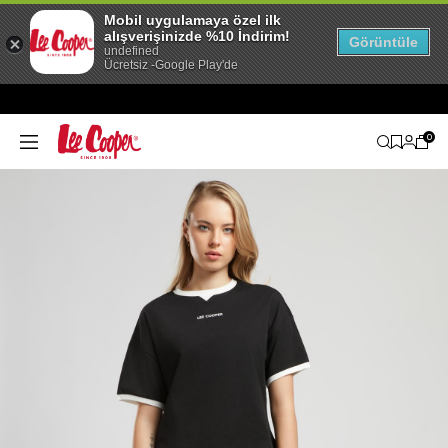
Mobil uygulamaya özel ilk
alışverişinizde %10 İndirim!
Görüntüle
undefined
Ücretsiz -Google Play'de
0