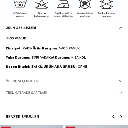
ÜRÜN ÖZELLIKLERI
%100 PAMUK
Cinsiyet
KADIN
Ürün Karışımı
%100 PAMUK
Yaka Durumu
SIFIR YAKA
Kol Durumu
KISA KOL
Desen Bilgisi
BASKILI
ÜRÜN ANA GRUBU
ÖRME
ÖDEME SEÇENEKLERI
TESLIMAT/İADE ŞARTLARI
BENZER ÜRÜNLER