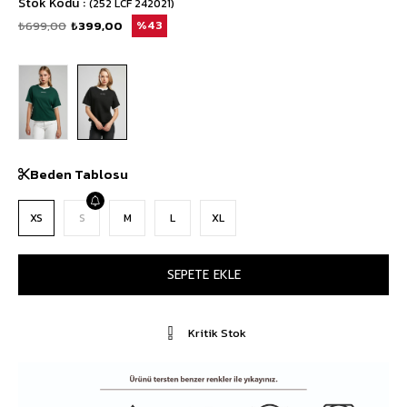
Stok Kodu
(252 LCF 242021)
₺699,00
₺399,00
43
Beden Tablosu
XS
S
M
L
XL
Kritik Stok