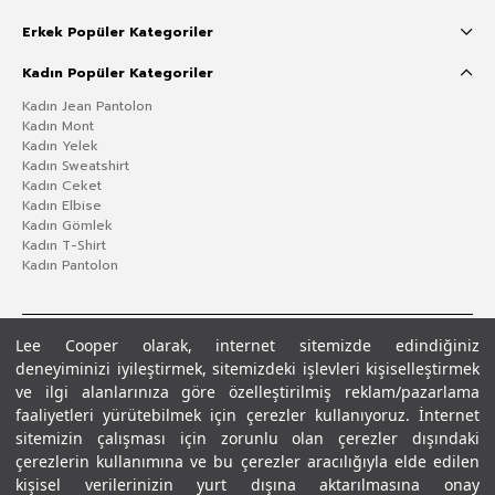
Erkek Popüler Kategoriler
Kadın Popüler Kategoriler
Kadın Jean Pantolon
Kadın Mont
Kadın Yelek
Kadın Sweatshirt
Kadın Ceket
Kadın Elbise
Kadın Gömlek
Kadın T-Shirt
Kadın Pantolon
Lee Cooper olarak, internet sitemizde edindiğiniz
deneyiminizi iyileştirmek, sitemizdeki işlevleri kişiselleştirmek
ve ilgi alanlarınıza göre özelleştirilmiş reklam/pazarlama
faaliyetleri yürütebilmek için çerezler kullanıyoruz. İnternet
sitemizin çalışması için zorunlu olan çerezler dışındaki
çerezlerin kullanımına ve bu çerezler aracılığıyla elde edilen
Gizlilik Politikası
Çerez Politikası
KVKK Aydınlatma Metni
Şartlar ve Koşullar
kişisel verilerinizin yurt dışına aktarılmasına onay
© 2026 Leecooper - Tüm Hakları Saklıdır.