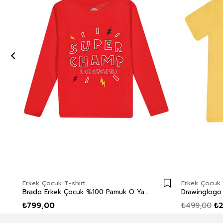
Erkek Çocuk T-shirt
Erkek Çocuk 
Brado Erkek Çocuk %100 Pamuk O Yaka Uzun Kol T-Shirt Kırmızı
₺799,00
₺499,00
₺