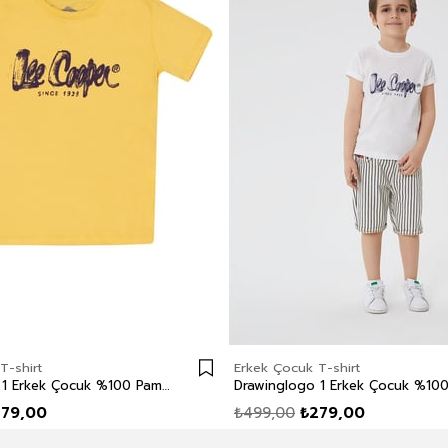
T-shirt
Erkek Çocuk T-shirt
Drawinglogo 1 Erkek Çocuk %100 Pamuk O Yaka T-Shirt Sarı
279,00
₺499,00
₺279,00