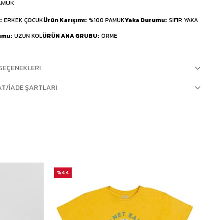
AMUK
ERKEK ÇOCUK
Ürün Karışımı
%100 PAMUK
Yaka Durumu
SIFIR YAKA
umu
UZUN KOL
ÜRÜN ANA GRUBU
ÖRME
SEÇENEKLERI
AT/İADE ŞARTLARI
%44
%