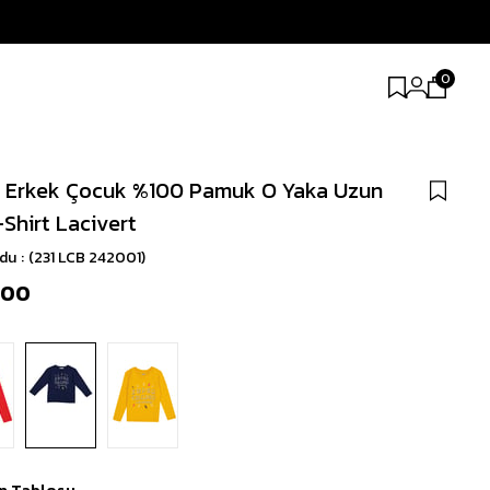
0
 Erkek Çocuk %100 Pamuk O Yaka Uzun
-Shirt Lacivert
odu
(231 LCB 242001)
,00
n Tablosu