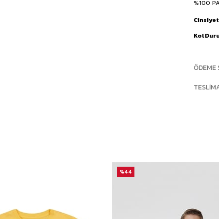
%100 P
Cinsiyet
Kol Dur
ÖDEME 
TESLIM
%44