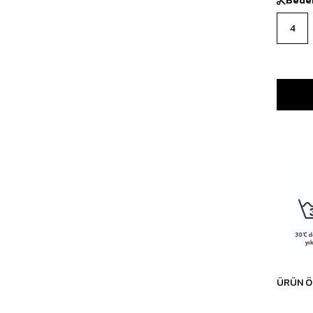
4
ÜRÜN Ö