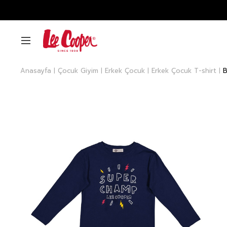
Anasayfa
Çocuk Giyim
Erkek Çocuk
Erkek Çocuk T-shirt
B