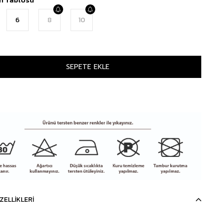
6
8
10
ZELLIKLERI