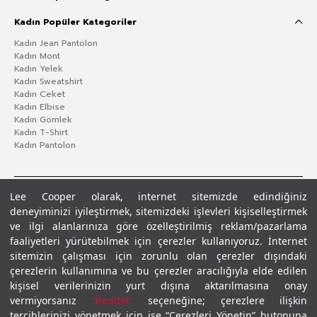
Kadın Popüler Kategoriler
Kadın Jean Pantolon
Kadın Mont
Kadın Yelek
Kadın Sweatshirt
Kadın Ceket
Kadın Elbise
Kadın Gömlek
Kadın T-Shirt
Kadın Pantolon
Lee Cooper olarak, internet sitemizde edindiğiniz
deneyiminizi iyileştirmek, sitemizdeki işlevleri kişiselleştirmek
ve ilgi alanlarınıza göre özelleştirilmiş reklam/pazarlama
faaliyetleri yürütebilmek için çerezler kullanıyoruz. İnternet
sitemizin çalışması için zorunlu olan çerezler dışındaki
çerezlerin kullanımına ve bu çerezler aracılığıyla elde edilen
Gizlilik Politikası
Çerez Politikası
KVKK Aydınlatma Metni
Şartlar ve Koşullar
kişisel verilerinizin yurt dışına aktarılmasına onay
© 2026 Leecooper - Tüm Hakları Saklıdır.
vermiyorsanız
“Reddet”
seçeneğine; çerezlere ilişkin
tercihlerinizi yönetmek için ise “Çerezleri Yönetin” butonuna