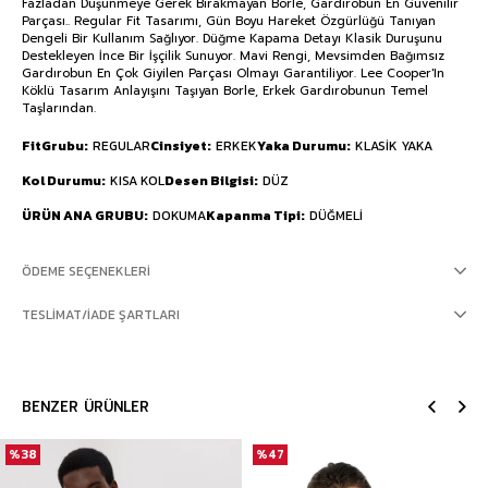
Fazladan Düşünmeye Gerek Bırakmayan Borle, Gardırobun En Güvenilir
Parçası.. Regular Fit Tasarımı, Gün Boyu Hareket Özgürlüğü Tanıyan
Dengeli Bir Kullanım Sağlıyor. Düğme Kapama Detayı Klasik Duruşunu
Destekleyen İnce Bir İşçilik Sunuyor. Mavi Rengi, Mevsimden Bağımsız
Gardırobun En Çok Giyilen Parçası Olmayı Garantiliyor. Lee Cooper'In
Köklü Tasarım Anlayışını Taşıyan Borle, Erkek Gardırobunun Temel
Taşlarından.
FitGrubu
REGULAR
Cinsiyet
ERKEK
Yaka Durumu
KLASİK YAKA
Kol Durumu
KISA KOL
Desen Bilgisi
DÜZ
ÜRÜN ANA GRUBU
DOKUMA
Kapanma Tipi
DÜĞMELİ
ÖDEME SEÇENEKLERI
TESLIMAT/İADE ŞARTLARI
BENZER ÜRÜNLER
%38
%47