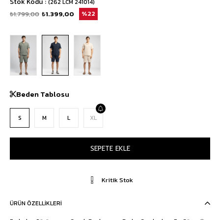
Stok Kodu
(262 LCM 241014)
₺1.799,00
₺1.399,00
22
Beden Tablosu
S
M
L
XL
Kritik Stok
ÜRÜN ÖZELLIKLERI