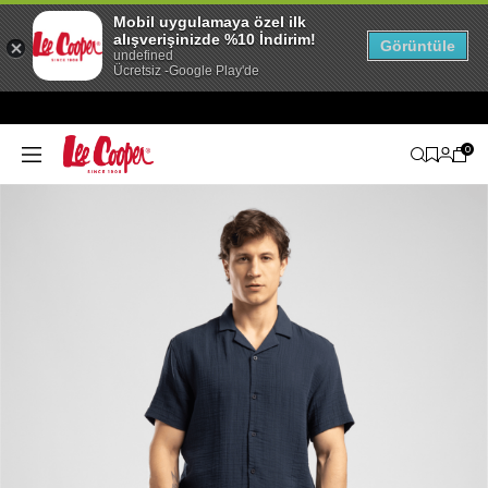
Mobil uygulamaya özel ilk
alışverişinizde %10 İndirim!
Görüntüle
undefined
Ücretsiz -Google Play'de
0